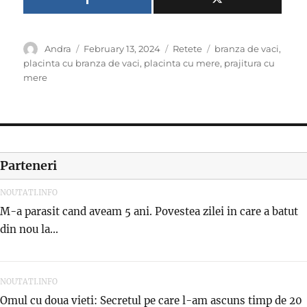
Author
Posted
Categories
Tags
Andra
February 13, 2024
Retete
branza de vaci
,
on
placinta cu branza de vaci
,
placinta cu mere
,
prajitura cu
mere
Parteneri
NOUTATI.INFO
M-a parasit cand aveam 5 ani. Povestea zilei in care a batut
din nou la...
NOUTATI.INFO
Omul cu doua vieti: Secretul pe care l-am ascuns timp de 20