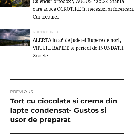
Calendar ortodox 7 AUGUST 2026: Sfânta
care aduce OCROTIRE în necazuri și încercări.
Cui trebuie...
NOUTATI.INFO
ALERTA in 26 de judete! Rupere de nori,
VIITURI RAPIDE si pericol de INUNDATII.
Zonele...
Post
PREVIOUS
navigation
Tort cu ciocolata si crema din
Previous
post:
lapte condensat- Gustos si
usor de preparat