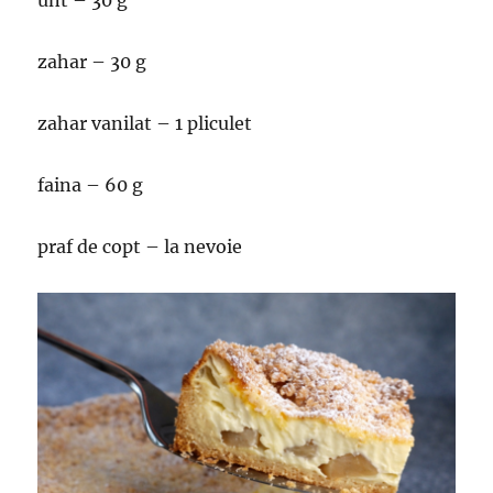
unt – 30 g
zahar – 30 g
zahar vanilat – 1 pliculet
faina – 60 g
praf de copt – la nevoie