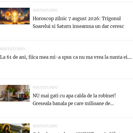
NOUTATI.INFO
Horoscop zilnic 7 august 2026: Trigonul
Soarelui si Saturn inseamna un dar ceresc
NOUTATI.INFO
La 61 de ani, fiica mea mi-a spus ca nu ma vrea la nunta ei....
NOUTATI.INFO
NU mai gati cu apa calda de la robinet!
Greseala banala pe care milioane de...
NOUTATI.INFO