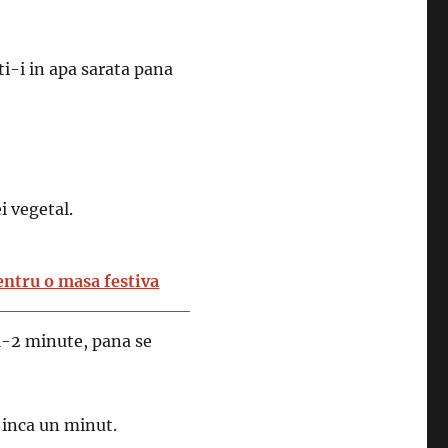
eti-i in apa sarata pana
ei vegetal.
entru o masa festiva
1-2 minute, pana se
i inca un minut.