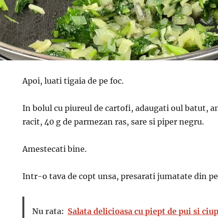
Apoi, luati tigaia de pe foc.
In bolul cu piureul de cartofi, adaugati oul batut,
racit, 40 g de parmezan ras, sare si piper negru.
Amestecati bine.
Intr-o tava de copt unsa, presarati jumatate din p
Nu rata:
Salata delicioasa cu piept de pui si ciu