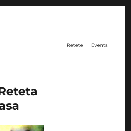
Retete
Events
 Reteta
oasa