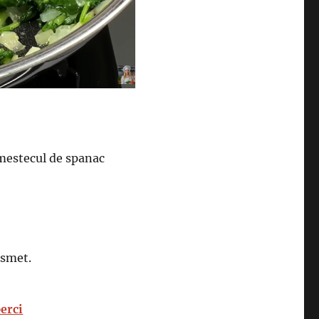
 amestecul de spanac
esmet.
perci