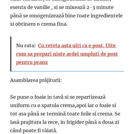
esenta de vanilie , si se mixează 2-3 minute
până se omogenizează bine toate ingredientele
si obtinem o crema fina.
Nu rata:
Cu reteta asta uiti ca e post. Uite
cum sa prepari niste ardei umpluti de post
pentru pranz
Asamblarea prăjiturii:
Se pune o foaie in tavă si se repartizează
uniform cu o spatula crema,apoi iar o foaie si
tot asa până se termină toate foile si crema. Se
lasă prajitura la rece, in frigider până a doua zi
când poate fi tăiată.