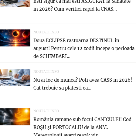
Esti sigur ca mai esti ASIGURAT la Sanatate
in 2026? Cum verifici rapid la CNAS...
NOUTATI.INFO
Doua ECLIPSE rastoarna DESTINUL in
august! Pentru cele 12 zodii incepe o perioada
de SCHIMBARI...
NOUTATI.INFO
Nu ai loc de munca? Poti avea CASS in 2026!
Cat trebuie sa platesti ca...
NOUTATI.INFO
România ramane sub focul CANICULEI! Cod
ROȘU și PORTOCALIU de la ANM.
Meteorologii avertizează: vin...