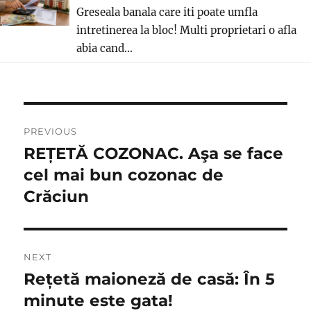
Greseala banala care iti poate umfla
intretinerea la bloc! Multi proprietari o afla
abia cand...
Post
PREVIOUS
navigation
REȚETĂ COZONAC. Aşa se face
Previous
post:
cel mai bun cozonac de
Crăciun
NEXT
Rețetă maioneză de casă: În 5
Next
post:
minute este gata!