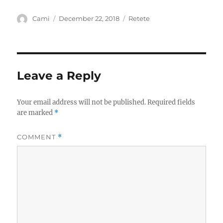
Author
Posted
Categories
Cami
December 22, 2018
Retete
on
Leave a Reply
Your email address will not be published.
Required fields
are marked
*
COMMENT
*