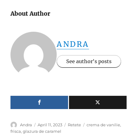
About Author
ANDRA
See author's posts
Author
Posted
Categories
Tags
Andra
April 11, 2023
Retete
crema de vanilie
,
on
frisca
,
glazura de caramel