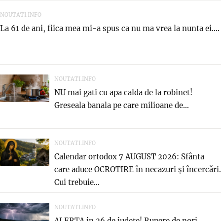
NOUTATI.INFO
La 61 de ani, fiica mea mi-a spus ca nu ma vrea la nunta ei....
NOUTATI.INFO
NU mai gati cu apa calda de la robinet!
Greseala banala pe care milioane de...
NOUTATI.INFO
Calendar ortodox 7 AUGUST 2026: Sfânta
care aduce OCROTIRE în necazuri și încercări.
Cui trebuie...
NOUTATI.INFO
ALERTA in 26 de judete! Rupere de nori,