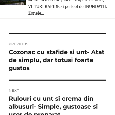
VIITURI RAPIDE si pericol de INUNDATII.
Zonele...
Post
PREVIOUS
navigation
Cozonac cu stafide si unt- Atat
Previous
post:
de simplu, dar totusi foarte
gustos
NEXT
Rulouri cu unt si crema din
Next
post:
albusuri- Simple, gustoase si
usor de preparat