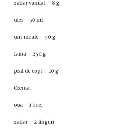
zahar vanilat – 8 g
ulei – 50 ml
unt moale – 50 g
faina – 250 g
praf de copt – 10 g
Crema:
oua – 1 buc.
zahar – 2 linguri