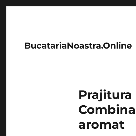
BucatariaNoastra.Online
Prajitur
Combinat
aromat