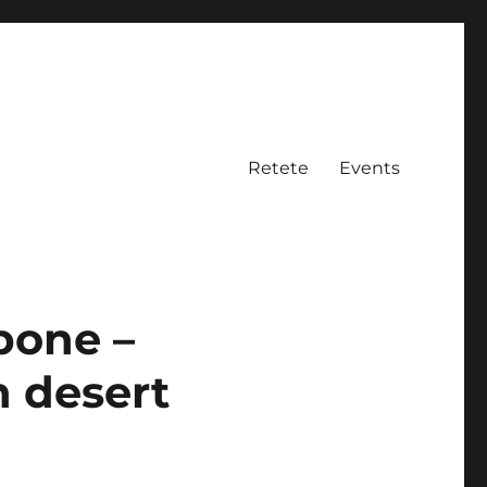
Retete
Events
pone –
n desert