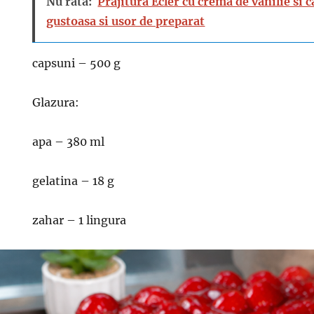
Nu rata:
Prajitura Ecler cu crema de vanilie si 
gustoasa si usor de preparat
capsuni – 500 g
Glazura:
apa – 380 ml
gelatina – 18 g
zahar – 1 lingura