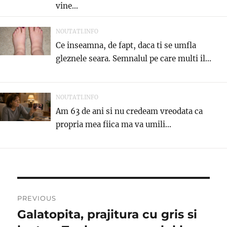
vine...
NOUTATI.INFO
Ce inseamna, de fapt, daca ti se umfla
gleznele seara. Semnalul pe care multi il...
NOUTATI.INFO
Am 63 de ani si nu credeam vreodata ca
propria mea fiica ma va umili...
Post
PREVIOUS
navigation
Galatopita, prajitura cu gris si
Previous