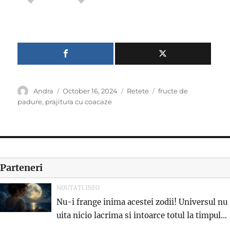
Author
Posted
Categories
Tags
Andra
October 16, 2024
Retete
fructe de
on
padure
,
prajitura cu coacaze
Parteneri
NOUTATI.INFO
Nu-i frange inima acestei zodii! Universul nu
uita nicio lacrima si intoarce totul la timpul...