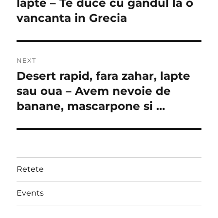
post:
lapte – Te duce cu gandul la o
vancanta in Grecia
NEXT
Desert rapid, fara zahar, lapte
Next
post:
sau oua – Avem nevoie de
banane, mascarpone si …
Retete
Events