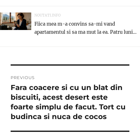
NOUTATI.INFO
Fiica mea m-a convins sa-mi vand
apartamentul si sa ma mut la ea. Patru luni...
Post
PREVIOUS
navigation
Fara coacere si cu un blat din
Previous
post:
biscuiti, acest desert este
foarte simplu de facut. Tort cu
budinca si nuca de cocos