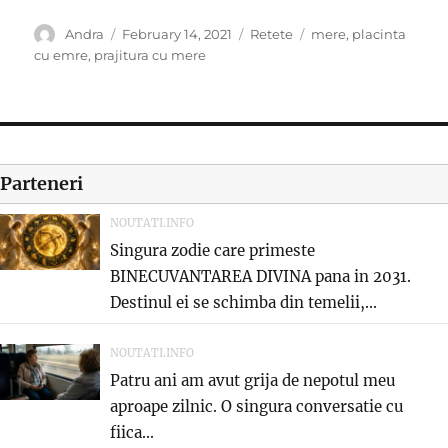
Author
Posted
Categories
Tags
Andra
February 14, 2021
Retete
mere
,
placinta
on
cu emre
,
prajitura cu mere
Parteneri
NOUTATI.INFO
Singura zodie care primeste
BINECUVANTAREA DIVINA pana in 2031.
Destinul ei se schimba din temelii,...
NOUTATI.INFO
Patru ani am avut grija de nepotul meu
aproape zilnic. O singura conversatie cu
fiica...