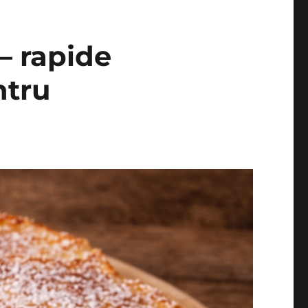
 – rapide
ntru