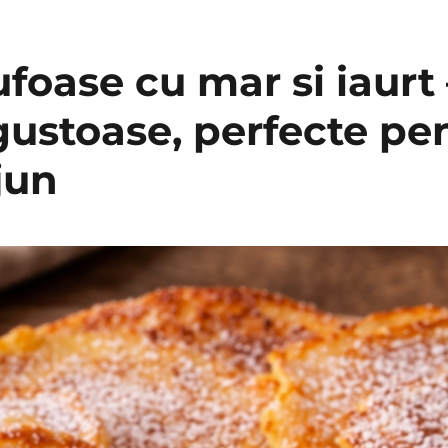
ufoase cu mar si iaurt
gustoase, perfecte pe
jun