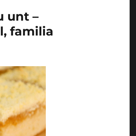
u unt –
, familia