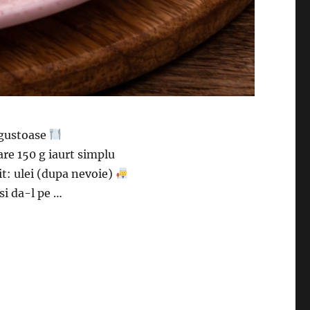
r gustoase
are 150 g iaurt simplu
t: ulei (dupa nevoie)
si da-l pe …
– rapide si super gustoase, perfecte pentru micul dejun”