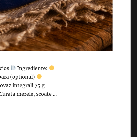
icios
Ingrediente:
oara (optional)
ovaz integrali 75 g
Curata merele, scoate …
t si super delicios”