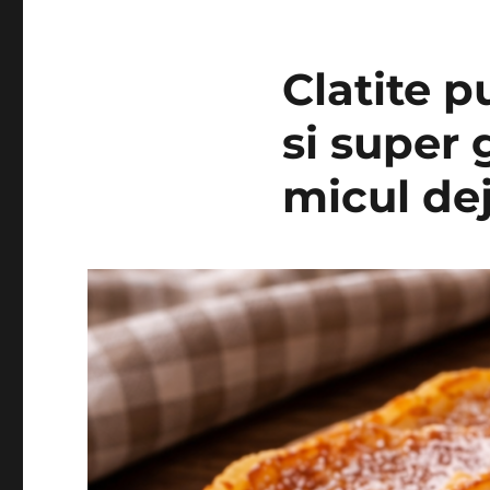
Clatite p
si super 
micul de