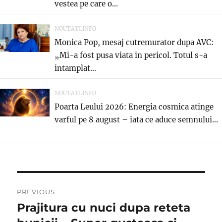
vestea pe care o...
NOUTATI.INFO
Monica Pop, mesaj cutremurator dupa AVC:
„Mi-a fost pusa viata in pericol. Totul s-a
intamplat...
NOUTATI.INFO
Poarta Leului 2026: Energia cosmica atinge
varful pe 8 august – iata ce aduce semnului...
Post
PREVIOUS
navigation
Prajitura cu nuci dupa reteta
Previous
post: