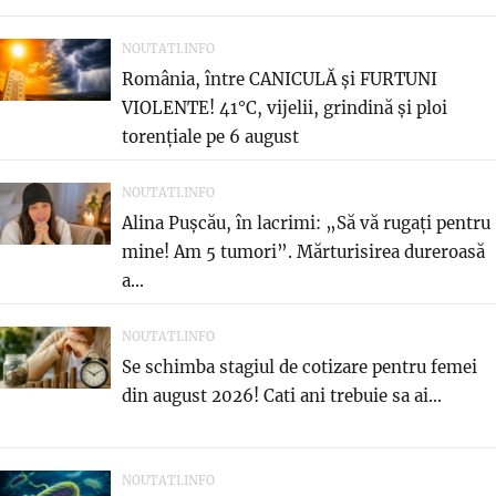
NOUTATI.INFO
România, între CANICULĂ și FURTUNI
VIOLENTE! 41°C, vijelii, grindină și ploi
torențiale pe 6 august
NOUTATI.INFO
Alina Pușcău, în lacrimi: „Să vă rugați pentru
mine! Am 5 tumori”. Mărturisirea dureroasă
a...
NOUTATI.INFO
Se schimba stagiul de cotizare pentru femei
din august 2026! Cati ani trebuie sa ai...
NOUTATI.INFO