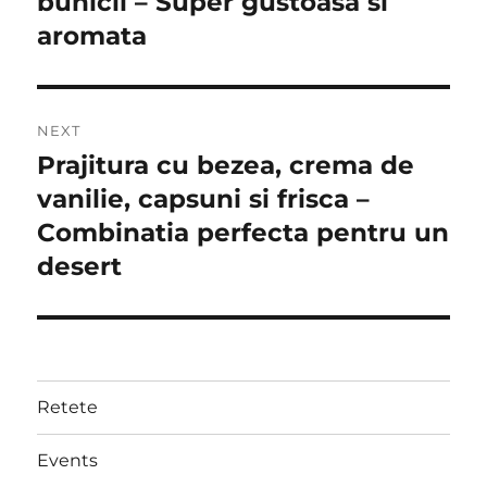
bunicii – Super gustoasa si
aromata
NEXT
Prajitura cu bezea, crema de
Next
post:
vanilie, capsuni si frisca –
Combinatia perfecta pentru un
desert
Retete
Events