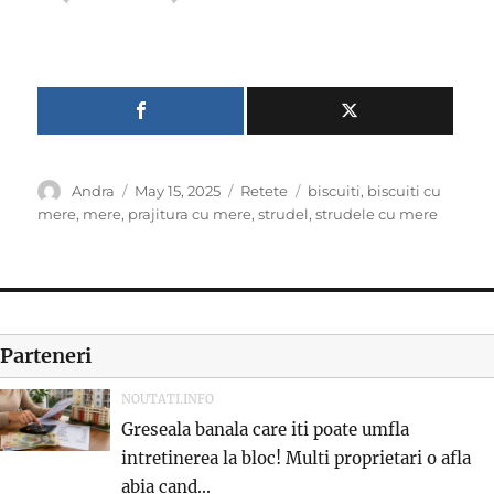
Author
Posted
Categories
Tags
Andra
May 15, 2025
Retete
biscuiti
,
biscuiti cu
on
mere
,
mere
,
prajitura cu mere
,
strudel
,
strudele cu mere
Parteneri
NOUTATI.INFO
Greseala banala care iti poate umfla
intretinerea la bloc! Multi proprietari o afla
abia cand...