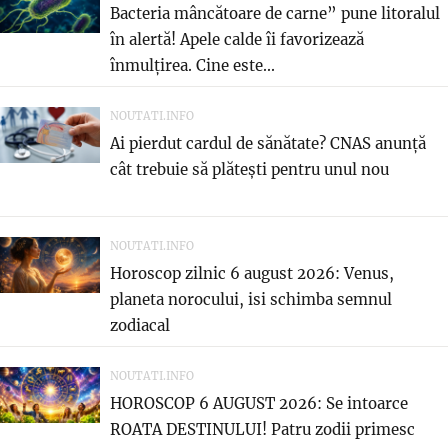
Bacteria mâncătoare de carne” pune litoralul
în alertă! Apele calde îi favorizează
înmulțirea. Cine este...
NOUTATI.INFO
Ai pierdut cardul de sănătate? CNAS anunță
cât trebuie să plătești pentru unul nou
NOUTATI.INFO
Horoscop zilnic 6 august 2026: Venus,
planeta norocului, isi schimba semnul
zodiacal
NOUTATI.INFO
HOROSCOP 6 AUGUST 2026: Se intoarce
ROATA DESTINULUI! Patru zodii primesc