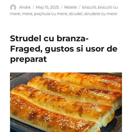
Author
Posted
Categories
Tags
Andra
May 15, 2025
Retete
biscuiti
,
biscuiti cu
on
mere
,
mere
,
prajitura cu mere
,
strudel
,
strudele cu mere
Strudel cu branza-
Fraged, gustos si usor de
preparat