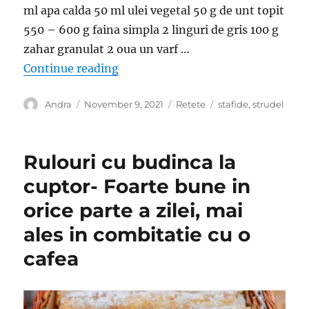
ml apa calda 50 ml ulei vegetal 50 g de unt topit
550 – 600 g faina simpla 2 linguri de gris 100 g
zahar granulat 2 oua un varf …
“Strudel incredibil de gustos cu nu
Continue reading
Author
Posted
Categories
Tags
Andra
November 9, 2021
Retete
stafide
,
strudel
on
Rulouri cu budinca la
cuptor- Foarte bune in
orice parte a zilei, mai
ales in combitatie cu o
cafea