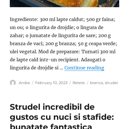
Ingrediente: 300 ml lapte caldut; 500 gr faina;
un ou; o lingurita de drojdie; o lingura de
zahar; o jumatate de lingurita de sare; 200 g
branza de vaci; 200 g branza; 50 g ceapa verde;
ulei vegetal. Mod de preparare: Turnati 300 ml
de lapte cald intr-un recipient. Adaugati o
“Strudel c
lingurita de drojdie si …
Continue reading
Author
Posted
Categories
Tags
Andra
February 10, 2023
Retete
branza
,
strudel
on
Strudel incredibil de
gustos cu nuci si stafide:
bunatate fantastica