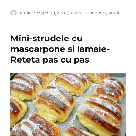
Author
Posted
Categories
Tags
Andra
March 29, 2021
Retete
budinca
,
strudel
on
Mini-strudele cu
mascarpone si lamaie-
Reteta pas cu pas