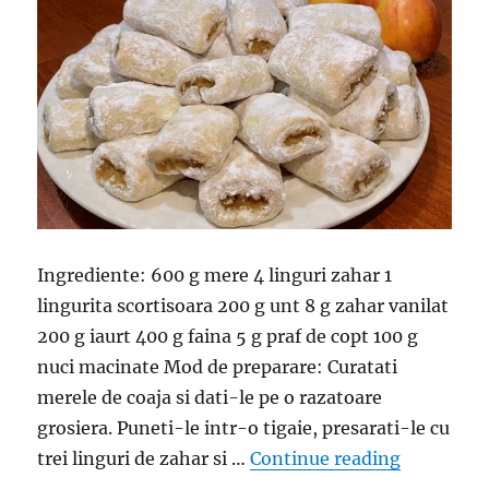
Ingrediente: 600 g mere 4 linguri zahar 1
lingurita scortisoara 200 g unt 8 g zahar vanilat
200 g iaurt 400 g faina 5 g praf de copt 100 g
nuci macinate Mod de preparare: Curatati
merele de coaja si dati-le pe o razatoare
grosiera. Puneti-le intr-o tigaie, presarati-le cu
“Mini stru
trei linguri de zahar si …
Continue reading