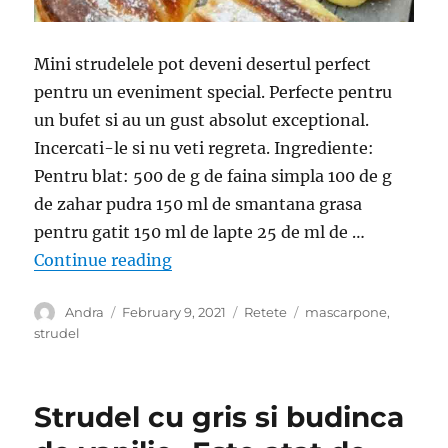
Mini strudelele pot deveni desertul perfect
pentru un eveniment special. Perfecte pentru
un bufet si au un gust absolut exceptional.
Incercati-le si nu veti regreta. Ingrediente:
Pentru blat: 500 de g de faina simpla 100 de g
de zahar pudra 150 ml de smantana grasa
pentru gatit 150 ml de lapte 25 de ml de …
“Mini-strudele cu mascarpone si l
Continue reading
Author
Posted
Categories
Tags
Andra
February 9, 2021
Retete
mascarpone
,
on
strudel
Strudel cu gris si budinca