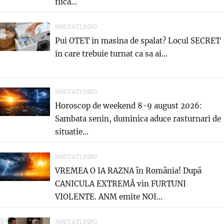
fiica...
NOUTATI.INFO
Pui OTET in masina de spalat? Locul SECRET
in care trebuie turnat ca sa ai...
NOUTATI.INFO
Horoscop de weekend 8-9 august 2026:
Sambata senin, duminica aduce rasturnari de
situatie…
NOUTATI.INFO
VREMEA O IA RAZNA în România! După
CANICULA EXTREMĂ vin FURTUNI
VIOLENTE. ANM emite NOI...
NOUTATI.INFO