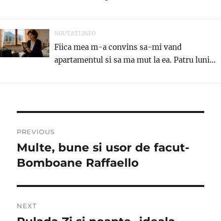
NOUTATI.INFO
Fiica mea m-a convins sa-mi vand
apartamentul si sa ma mut la ea. Patru luni...
Post
PREVIOUS
navigation
Multe, bune si usor de facut-
Previous
post:
Bomboane Raffaello
NEXT
Next