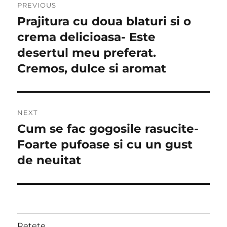
PREVIOUS
navigation
Prajitura cu doua blaturi si o
Previous
post:
crema delicioasa- Este
desertul meu preferat.
Cremos, dulce si aromat
NEXT
Cum se fac gogosile rasucite-
Next
post:
Foarte pufoase si cu un gust
de neuitat
Retete