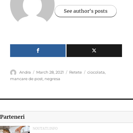
See author's posts
Author
Posted
Categories
Tags
Andra
March 28, 2021
Retete
ciocolata
,
on
mancare de post
,
negresa
Parteneri
NOUTATI.INFO