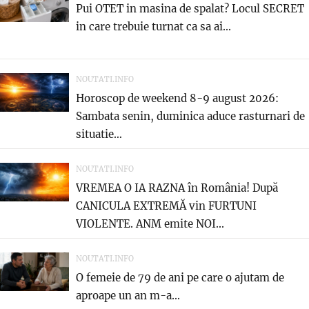
Pui OTET in masina de spalat? Locul SECRET
in care trebuie turnat ca sa ai...
NOUTATI.INFO
Horoscop de weekend 8-9 august 2026:
Sambata senin, duminica aduce rasturnari de
situatie…
NOUTATI.INFO
VREMEA O IA RAZNA în România! După
CANICULA EXTREMĂ vin FURTUNI
VIOLENTE. ANM emite NOI...
NOUTATI.INFO
O femeie de 79 de ani pe care o ajutam de
aproape un an m-a...