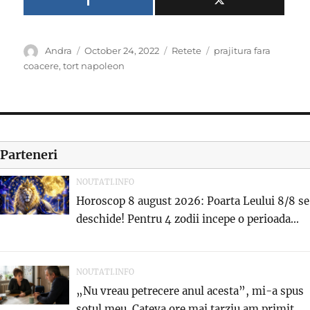
Author
Posted
Categories
Tags
Andra
October 24, 2022
Retete
prajitura fara
on
coacere
,
tort napoleon
Parteneri
NOUTATI.INFO
Horoscop 8 august 2026: Poarta Leului 8/8 se
deschide! Pentru 4 zodii incepe o perioada...
NOUTATI.INFO
„Nu vreau petrecere anul acesta”, mi-a spus
sotul meu. Cateva ore mai tarziu am primit...