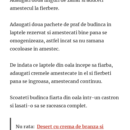
Adaugati doua linguri de zahar si aduceti
amestecul la fierbere.
Adaugati doua pachete de praf de budinca in
laptele rezervat si amestecati bine pana se
omogenizeaza, astfel incat sa nu ramana
cocoloase in amestec.
De indata ce laptele din oala incepe sa fiarba,
adaugati cremele amestecate in el si fierbeti
pana se ingroasa, amestecand continuu.
Scoateti budinca fiarta din oala intr-un castron
si lasati-o sa se raceasca complet.
Nu rata:
Desert cu crema de branza si