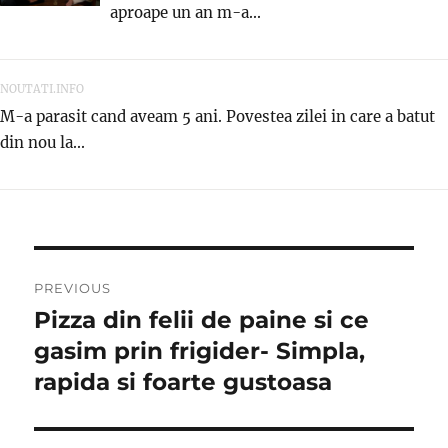
aproape un an m-a...
NOUTATI.INFO
M-a parasit cand aveam 5 ani. Povestea zilei in care a batut
din nou la...
Post
PREVIOUS
navigation
Pizza din felii de paine si ce
Previous
post:
gasim prin frigider- Simpla,
rapida si foarte gustoasa