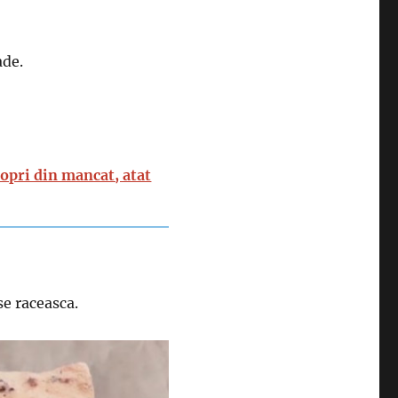
ade.
i opri din mancat, atat
 se raceasca.