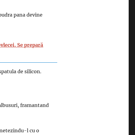
 pudra pana devine
vlecei. Se prepară
patula de silicon.
albusuri, framantand
, netezindu-l cu o