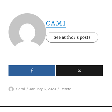
CAMI
See author's posts
Author
Posted
Categories
Cami
January 17, 2020
Retete
on