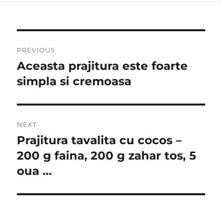
Post
PREVIOUS
navigation
Aceasta prajitura este foarte
Previous
post:
simpla si cremoasa
NEXT
Prajitura tavalita cu cocos –
Next
post:
200 g faina, 200 g zahar tos, 5
oua …