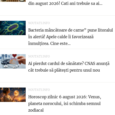
din august 2026! Cati ani trebuie sa ai...
NOUTATI.INFO
Bacteria mâncătoare de carne” pune litoralul
în alertă! Apele calde îi favorizează
înmulțirea. Cine este...
NOUTATI.INFO
Ai pierdut cardul de sănătate? CNAS anunță
cât trebuie să plătești pentru unul nou
NOUTATI.INFO
Horoscop zilnic 6 august 2026: Venus,
planeta norocului, isi schimba semnul
zodiacal