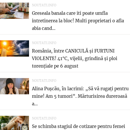
NOUTATI.INFO
Greseala banala care iti poate umfla
intretinerea la bloc! Multi proprietari o afla
abia cand...
NOUTATI.INFO
România, între CANICULĂ și FURTUNI
VIOLENTE! 41°C, vijelii, grindină și ploi
torențiale pe 6 august
NOUTATI.INFO
Alina Pușcău, în lacrimi: „Să vă rugați pentru
mine! Am 5 tumori”. Mărturisirea dureroasă
a...
NOUTATI.INFO
Se schimba stagiul de cotizare pentru femei