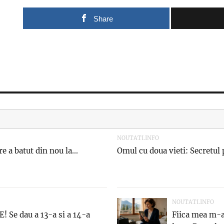
Share
NOUTATI.INFO
e a batut din nou la...
Omul cu doua vieti: Secretul 
NOUTATI.INFO
Se dau a 13-a si a 14-a
Fiica mea m-a