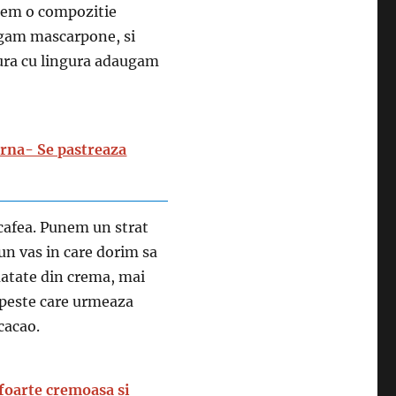
nem o compozitie
ugam mascarpone, si
gura cu lingura adaugam
arna- Se pastreaza
cafea. Punem un strat
-un vas in care dorim sa
matate din crema, mai
, peste care urmeaza
cacao.
 foarte cremoasa si