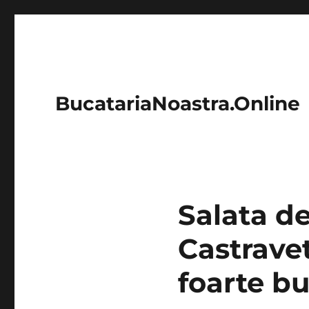
BucatariaNoastra.Online
Salata de
Castravet
foarte b