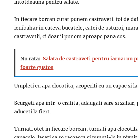
intotdeauna pentru salate.
In fiecare borcan curat punem castraveti, foi de daf
ienibahar in cateva bucatele, catei de usturoi, ma
castravetii, ci doar ii punem aproape pana sus.
Nu rata:
Salata de castraveti pentru iarna: un 
foarte gustos
Umpleti cu apa clocotita, acoperiti cu un capac si la
Scurgeti apa intr-o cratita, adaugati sare si zahar,
aduceti la fiert.
Turnati otet in fiecare borcan, turnati apa clocotita
capacele, lasati sa se raceasca si puneti-le in pivni