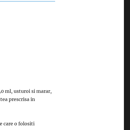
 ml, usturoi si marar,
atea prescrisa in
 care o folositi