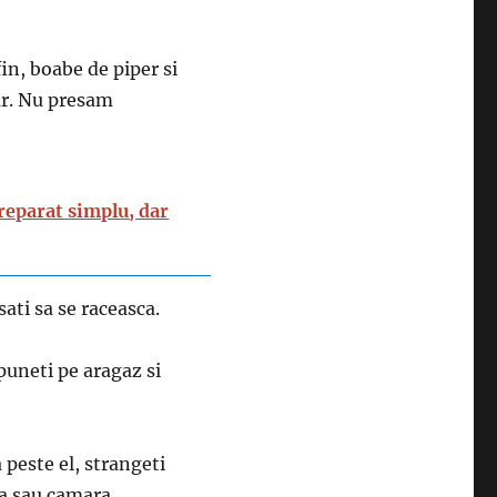
in, boabe de piper si
rar. Nu presam
preparat simplu, dar
sati sa se raceasca.
 puneti pe aragaz si
 peste el, strangeti
ta sau camara.