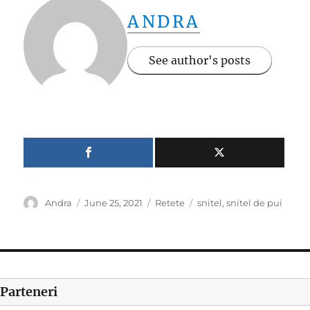
ANDRA
See author's posts
Author
Posted
Categories
Tags
Andra
June 25, 2021
Retete
snitel
,
snitel de pui
on
Parteneri