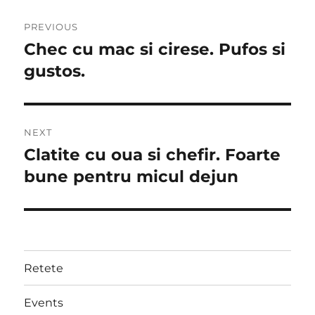
Post
PREVIOUS
navigation
Chec cu mac si cirese. Pufos si
Previous
post:
gustos.
NEXT
Clatite cu oua si chefir. Foarte
Next
post:
bune pentru micul dejun
Retete
Events