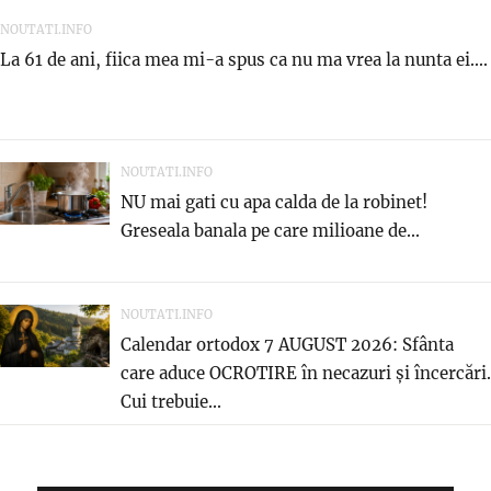
NOUTATI.INFO
La 61 de ani, fiica mea mi-a spus ca nu ma vrea la nunta ei....
NOUTATI.INFO
NU mai gati cu apa calda de la robinet!
Greseala banala pe care milioane de...
NOUTATI.INFO
Calendar ortodox 7 AUGUST 2026: Sfânta
care aduce OCROTIRE în necazuri și încercări.
Cui trebuie...