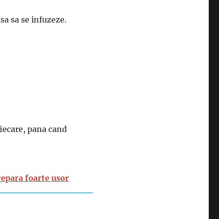
asa sa se infuzeze.
fiecare, pana cand
repara foarte usor