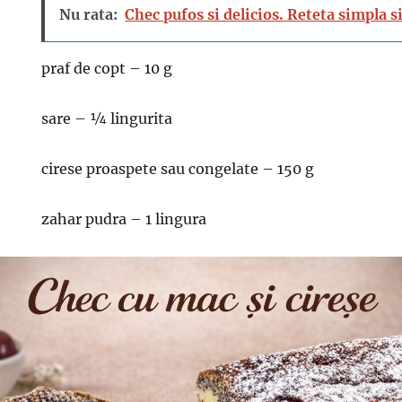
Nu rata:
Chec pufos si delicios. Reteta simpla s
praf de copt – 10 g
sare – ¼ lingurita
cirese proaspete sau congelate – 150 g
zahar pudra – 1 lingura