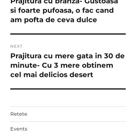
Prajitura cu branza- Gustoasa
Previous
post:
si foarte pufoasa, o fac cand
am pofta de ceva dulce
NEXT
Prajitura cu mere gata in 30 de
Next
post:
minute- Cu 3 mere obtinem
cel mai delicios desert
Retete
Events