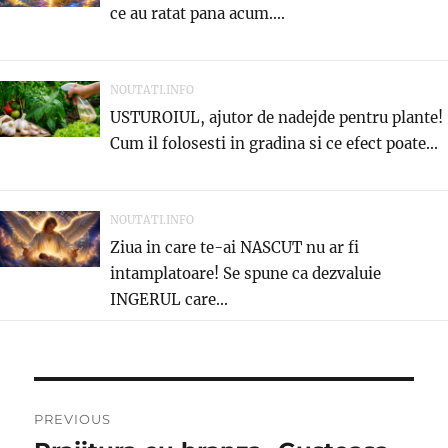
ce au ratat pana acum....
NOUTATI.INFO
USTUROIUL, ajutor de nadejde pentru plante!
Cum il folosesti in gradina si ce efect poate...
NOUTATI.INFO
Ziua in care te-ai NASCUT nu ar fi
intamplatoare! Se spune ca dezvaluie
INGERUL care...
Post
PREVIOUS
navigation