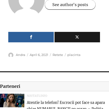
See author's posts
Author
Posted
Categories
Tags
Andra
April 6, 2021
Retete
placinta
on
Parteneri
NOUTATI.INFO
Atentie la telefon! Escrocii pot face sa apara
chiar NUMARUL BANCII pe ecran – Politia...