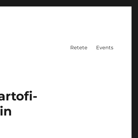
Retete
Events
artofi-
in