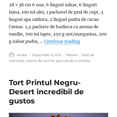
28 × 38 cm 6 oua, 6 linguri zahar, 6 linguri
faina, 100 ml ulei, 1 pachetel de praf de copt, 3
linguri apa calduta, 2 linguri pudra de cacao
Crema: 2,5 pachete de budinca cu aroma de
vanilie, 700 ml lapte, 250 g unt/margarina, 200
“Desert cu doua cr
g zahar pudra, …
Continue reading
Author
Posted
Categories
Tags
Andra
December 5, 2021
Retete
blat de
on
ciocolata
,
crema de vanilie
,
glazura de ciocolata
Tort Printul Negru-
Desert incredibil de
gustos