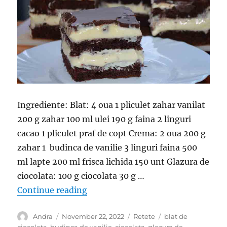
Ingrediente: Blat: 4 oua 1 pliculet zahar vanilat
200 g zahar 100 ml ulei 190 g faina 2 linguri
cacao 1 pliculet praf de copt Crema: 2 oua 200 g
zahar 1 budinca de vanilie 3 linguri faina 500
ml lapte 200 ml frisca lichida 150 unt Glazura de
ciocolata: 100 g ciocolata 30 g …
“O prajitura simpla cu ciocolata si
Continue reading
Author
Posted
Categories
Tags
Andra
November 22, 2022
Retete
blat de
on