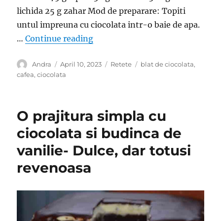
lichida 25 g zahar Mod de preparare: Topiti
untul impreuna cu ciocolata intr-o baie de apa.
“Prajitura cu ciocolata si cafea-
…
Continue reading
Author
Posted
Categories
Tags
Andra
April 10, 2023
Retete
blat de ciocolata
,
on
cafea
,
ciocolata
O prajitura simpla cu
ciocolata si budinca de
vanilie- Dulce, dar totusi
revenoasa