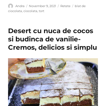
Author
Posted
Categories
Tags
Andra
November 9, 2021
Retete
blat de
on
ciocolata
,
ciocolata
,
tort
Desert cu nuca de cocos
si budinca de vanilie-
Cremos, delicios si simplu