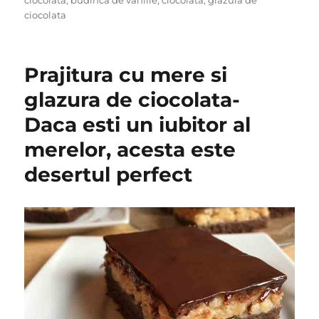
ciocolata
,
budinca de vanilie
,
ciocolata
,
glazura de
ciocolata
Prajitura cu mere si
glazura de ciocolata-
Daca esti un iubitor al
merelor, acesta este
desertul perfect