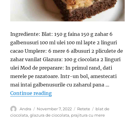
Ingrediente: Blat: 150 g faina 150 g zahar 6
galbenusuri 100 ml ulei 100 ml lapte 2 linguri
cacao Umplere: 6 mere 6 albusuri 2 pliculete de
zahar vanilat Glazura: 100 g ciocolata 2 linguri
ulei Mod de preparare: In primul rand, dati
merele pe razatoare. Intr-un bol, amestecati
mai intai galbenusurile cu zaharul pana …
“Prajitura cu mere si glazura de cio
Continue reading
Author
Posted
Categories
Tags
Andra
November 7, 2022
Retete
blat de
on
ciocolata
,
glazura de ciocolata
,
prajitura cu mere