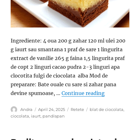
Ingrediente: 4 oua 200 g zahar 120 ml ulei 200
g iaurt sau smantana 1 praf de sare 1 lingurita
extract de vanilie 265 g faina 1,5 lingurita praf
de copt 2 linguri cacao pudra 2-3 linguri apa
clocotita fulgi de ciocolata alba Mod de
preparare: Bate ouale cu sare si zahar pana
“Pandispan in 
devine spumoase, …
Continue reading
Author
Posted
Categories
Tags
Andra
April 24, 2025
Retete
blat de ciocolata
,
on
ciocolata
,
iaurt
,
pandispan