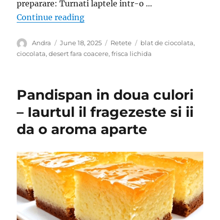
preparare: Turnati laptele intr-o …
“Desert delicios fara coacere – Est
Continue reading
Author
Posted
Categories
Tags
Andra
June 18, 2025
Retete
blat de ciocolata
,
on
ciocolata
,
desert fara coacere
,
frisca lichida
Pandispan in doua culori
– Iaurtul il fragezeste si ii
da o aroma aparte