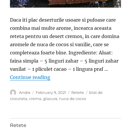
Daca iti plac deserturile usoare si pufoase care
combina mai multe arome, incearca aceasta
reteta pentru un desert cremos, in care domina
aromele de nuca de cocos si vanilie, care se
completeaza foarte bine. Ingrediente: Aluat:
faina simpla – 5 linguri zahar – 5 linguri zahar
vanilat – 1 pliculet cacao – 1 lingura praf …
“Desert cu nuca de cocos si budinca
Continue reading
Author
Posted
Categories
Tags
Andra
February 9, 2021
Retete
blat de
on
ciocolata
,
crema
,
glazura
,
nuca de cocos
Retete