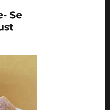
e- Se
ust