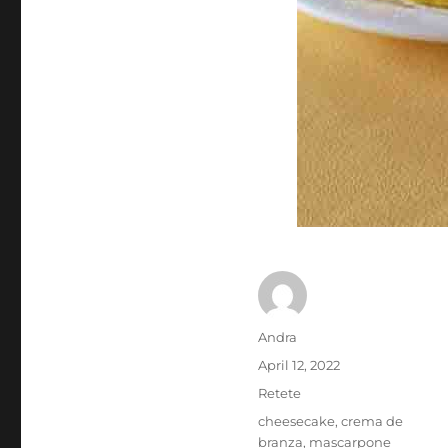
Author
Andra
Posted
April 12, 2022
on
Categories
Retete
Tags
cheesecake
,
crema de
branza
,
mascarpone