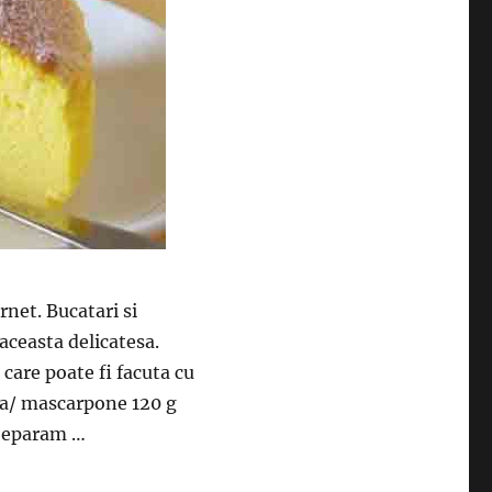
rnet. Bucatari si
aceasta delicatesa.
 care poate fi facuta cu
za/ mascarpone 120 g
 Separam …
Se prepara foarte usor si are un gust incredibil”