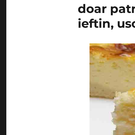
doar pat
ieftin, us