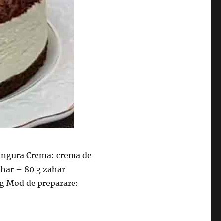
1 lingura Crema: crema de
ahar – 80 g zahar
 g Mod de preparare:
t cu ciocolata, crema de branza si iaurt. Simplu si foarte