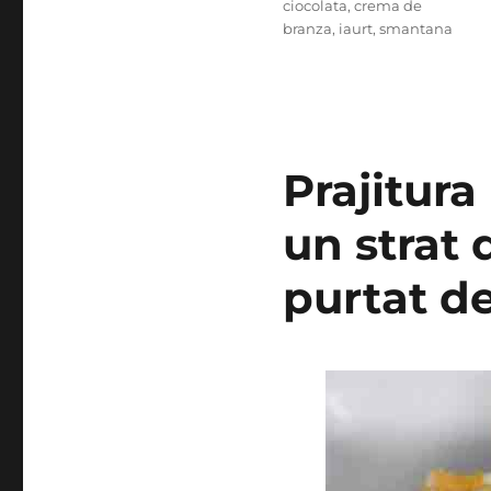
Tags
ciocolata
,
crema de
branza
,
iaurt
,
smantana
Prajitura
un strat 
purtat de