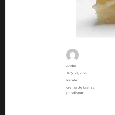
Author
Andra
Posted
July 30, 2022
on
Categories
Retete
Tags
crema de branza
,
pandispan