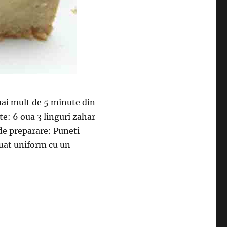
mai mult de 5 minute din
e: 6 oua 3 linguri zahar
de preparare: Puneti
luat uniform cu un
 nu am timp, fac acest desert cu doar patru ingrediente-