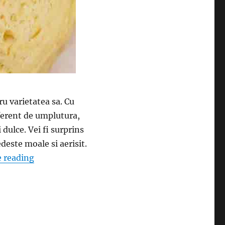
u varietatea sa. Cu
diferent de umplutura,
dulce. Vei fi surprins
edeste moale si aerisit.
“Reteta de aluat pentru cozonaci sau cornuri- Po
 reading