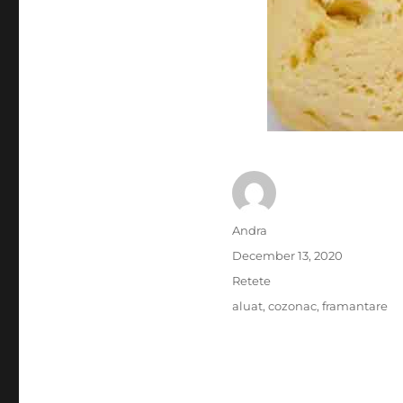
Author
Andra
Posted
December 13, 2020
on
Categories
Retete
Tags
aluat
,
cozonac
,
framantare