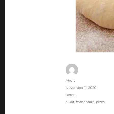
Author
Andra
Posted
November 11, 2020
on
Categories
Retete
Tags
aluat
,
framantare
,
pizza