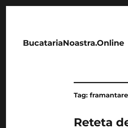
BucatariaNoastra.Online
Tag:
framantar
Reteta d