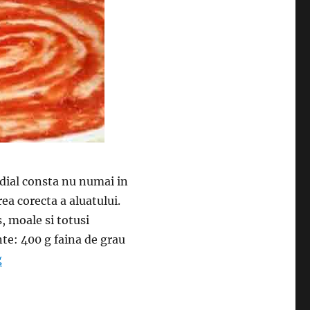
ndial consta nu numai in
ea corecta a aluatului.
, moale si totusi
ente: 400 g faina de grau
“Cum se face aluatul pentru pizza- Gustos, moale si totu
g