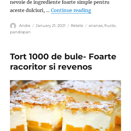
nevoie de ingrediente foarte simple pentru
“Desert cu aroma 
aceste dulciuri, …
Continue reading
Author
Posted
Categories
Tags
Andra
January 21, 2021
Retete
ananas
,
fructe
,
on
pandispan
Tort 1000 de bule- Foarte
racoritor si revenos