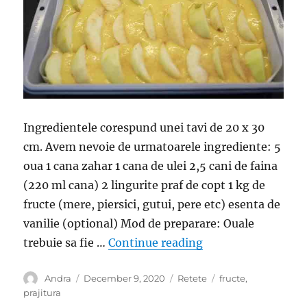
Ingredientele corespund unei tavi de 20 x 30
cm. Avem nevoie de urmatoarele ingrediente: 5
oua 1 cana zahar 1 cana de ulei 2,5 cani de faina
(220 ml cana) 2 lingurite praf de copt 1 kg de
fructe (mere, piersici, gutui, pere etc) esenta de
vanilie (optional) Mod de preparare: Ouale
“O prajitura cu fruc
trebuie sa fie …
Continue reading
Author
Posted
Categories
Tags
Andra
December 9, 2020
Retete
fructe
,
on
prajitura