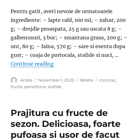
Pentru gatit, aveti nevoie de urmatoarele
ingrediente: – lapte cald, 100 ml; – zahar, 200
g; – drojdie proaspata, 25 g sau uscata 8 g; –
galbenusuri, 3 buc; – smantana grasa, 200 g; –
unt, 80 g; – faina, 570 g; – sare si esenta dupa
gust; – coaja de portocala, stafide si nuci, …
“Cozonac italian sau Panettone facu
Continue reading
Author
Posted
Categories
Tags
Andra
November 1, 2020
Retete
cozonac
,
on
fructe
,
panettone
,
stafide
Prajitura cu fructe de
sezon. Delicioasa, foarte
pufoasa si usor de facut