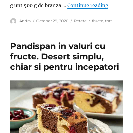
“Prajitura
g unt 500 g de branza …
Continue reading
Author
Posted
Categories
Tags
Andra
October 29, 2020
Retete
fructe
,
tort
on
Pandispan in valuri cu
fructe. Desert simplu,
chiar si pentru incepatori