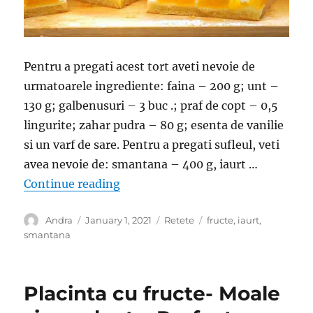
Pentru a pregati acest tort aveti nevoie de
urmatoarele ingrediente: faina – 200 g; unt –
130 g; galbenusuri – 3 buc .; praf de copt – 0,5
lingurite; zahar pudra – 80 g; esenta de vanilie
si un varf de sare. Pentru a pregati sufleul, veti
avea nevoie de: smantana – 400 g, iaurt …
“Tort 1000 de bule- Foarte racorit
Continue reading
Author
Posted
Categories
Tags
Andra
January 1, 2021
Retete
fructe
,
iaurt
,
on
smantana
Placinta cu fructe- Moale