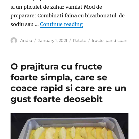
si un pliculet de zahar vanilat Mod de
preparare: Combinati faina cu bicarbonatul de
“Placinta cu fructe- Mo
sodiu sau …
Continue reading
Author
Posted
Categories
Tags
Andra
January 1, 2021
Retete
fructe
,
pandispan
on
O prajitura cu fructe
foarte simpla, care se
coace rapid si care are un
gust foarte deosebit