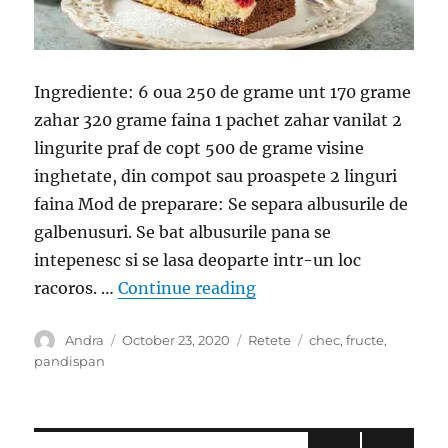
Ingrediente: 6 oua 250 de grame unt 170 grame
zahar 320 grame faina 1 pachet zahar vanilat 2
lingurite praf de copt 500 de grame visine
inghetate, din compot sau proaspete 2 linguri
faina Mod de preparare: Se separa albusurile de
galbenusuri. Se bat albusurile pana se
intepenesc si se lasa deoparte intr-un loc
“Pandispan in valuri cu 
racoros. …
Continue reading
Author
Posted
Categories
Tags
Andra
October 23, 2020
Retete
chec
,
fructe
,
on
pandispan