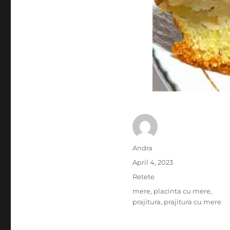
Author
Andra
Posted
April 4, 2023
on
Categories
Retete
Tags
mere
,
placinta cu mere
,
prajitura
,
prajitura cu mere