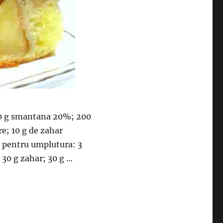
100 g smantana 20%; 200
are; 10 g de zahar
te pentru umplutura: 3
; 30 g zahar; 30 g …
omata si foarte usor de preparat”