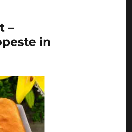
t –
opeste in