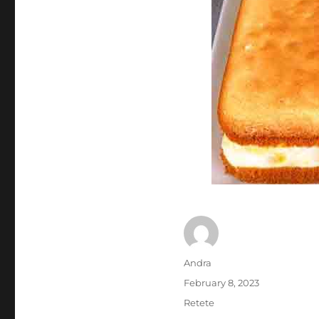
Author
Andra
Posted
February 8, 2023
on
Categories
Retete