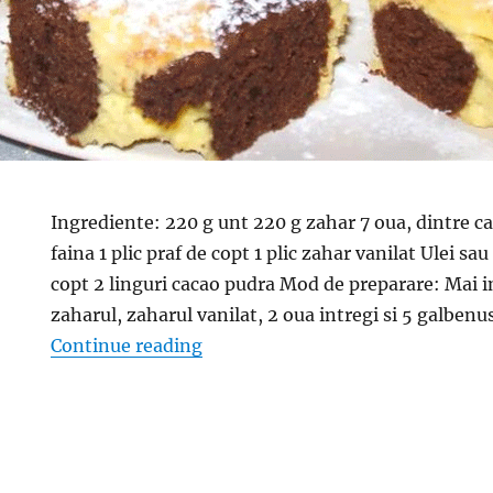
Ingrediente: 220 g unt 220 g zahar 7 oua, dintre ca
faina 1 plic praf de copt 1 plic zahar vanilat Ulei s
copt 2 linguri cacao pudra Mod de preparare: Mai in
zaharul, zaharul vanilat, 2 oua intregi si 5 galben
“Prajitura Zi si noapte – Usor de
Continue reading