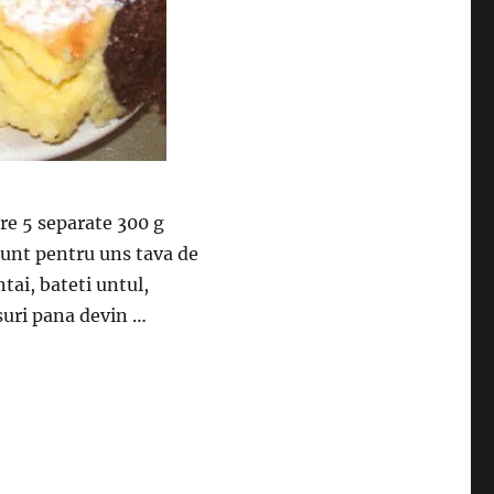
re 5 separate 300 g
au unt pentru uns tava de
tai, bateti untul,
usuri pana devin …
 preparat, foarte gustoasa, o recomand tuturor pofticiosil