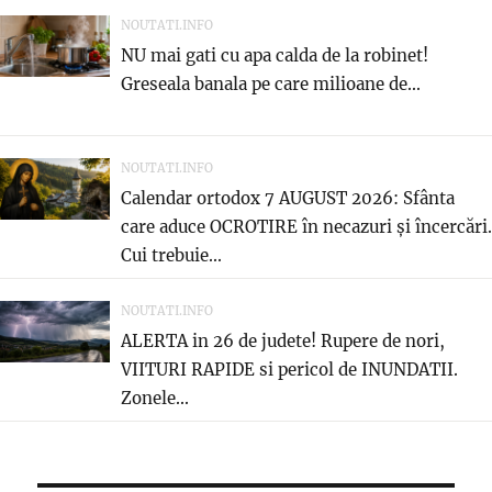
NOUTATI.INFO
NU mai gati cu apa calda de la robinet!
Greseala banala pe care milioane de...
NOUTATI.INFO
Calendar ortodox 7 AUGUST 2026: Sfânta
care aduce OCROTIRE în necazuri și încercări.
Cui trebuie...
NOUTATI.INFO
ALERTA in 26 de judete! Rupere de nori,
VIITURI RAPIDE si pericol de INUNDATII.
Zonele...