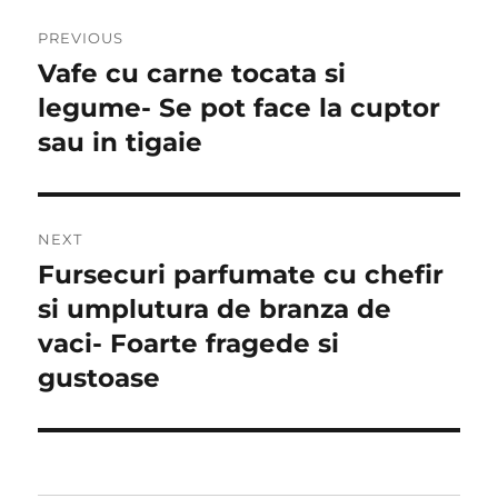
Post
PREVIOUS
navigation
Vafe cu carne tocata si
Previous
post:
legume- Se pot face la cuptor
sau in tigaie
NEXT
Fursecuri parfumate cu chefir
Next
post:
si umplutura de branza de
vaci- Foarte fragede si
gustoase