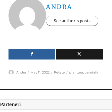
ANDRA
See author's posts
Author
Posted
Categories
Tags
Andra
May 11, 2022
Retete
prajitura
,
trandafiri
on
Parteneri