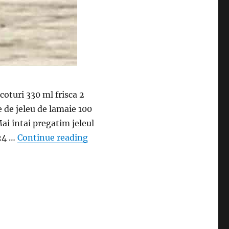
oturi 330 ml frisca 2
 de jeleu de lamaie 100
ai intai pregatim jeleul
“Prajitura cu jeleu si blat din pisc
 24 …
Continue reading