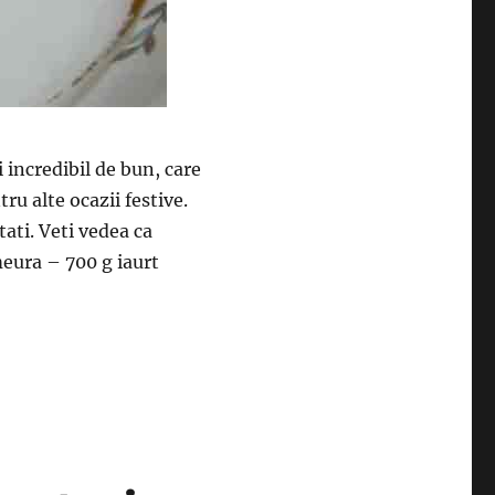
i incredibil de bun, care
ru alte ocazii festive.
tati. Veti vedea ca
meura – 700 g iaurt
oturi. Fara coacere si cu un gust incredibil”