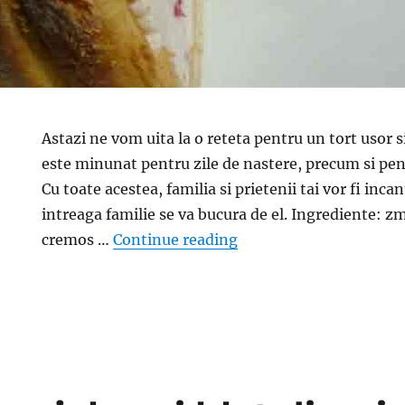
Astazi ne vom uita la o reteta pentru un tort usor s
este minunat pentru zile de nastere, precum si pent
Cu toate acestea, familia si prietenii tai vor fi incan
intreaga familie se va bucura de el. Ingrediente: z
“Tort cu zmeura cu pisc
cremos …
Continue reading