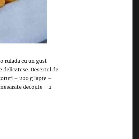
 o rulada cu un gust
e delicatese. Desertul de
coturi – 200 g lapte –
 nesarate decojite – 1
eno fara coacere. Copiii o vor adora”