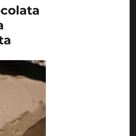
ocolata
a
ta