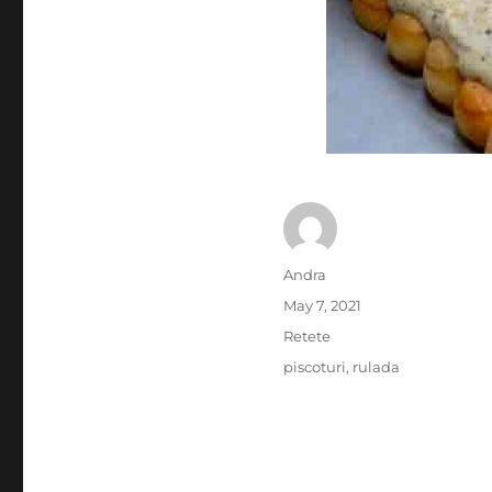
Author
Andra
Posted
May 7, 2021
on
Categories
Retete
Tags
piscoturi
,
rulada