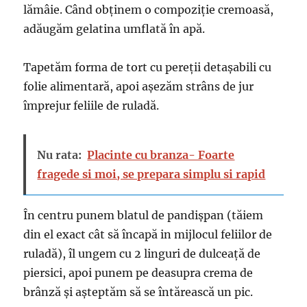
lămâie. Când obținem o compoziție cremoasă,
adăugăm gelatina umflată în apă.
Tapetăm forma de tort cu pereții detașabili cu
folie alimentară, apoi așezăm strâns de jur
împrejur feliile de ruladă.
Nu rata:
Placinte cu branza- Foarte
fragede si moi, se prepara simplu si rapid
În centru punem blatul de pandișpan (tăiem
din el exact cât să încapă in mijlocul feliilor de
ruladă), îl ungem cu 2 linguri de dulceață de
piersici, apoi punem pe deasupra crema de
brânză și așteptăm să se întărească un pic.