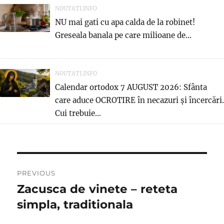
NOUTATI.INFO
NU mai gati cu apa calda de la robinet!
Greseala banala pe care milioane de...
NOUTATI.INFO
Calendar ortodox 7 AUGUST 2026: Sfânta
care aduce OCROTIRE în necazuri și încercări.
Cui trebuie...
Post
PREVIOUS
navigation
Zacusca de vinete – reteta
Previous
post:
simpla, traditionala