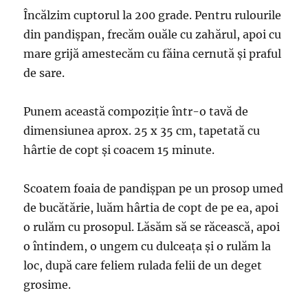
Încălzim cuptorul la 200 grade. Pentru rulourile
din pandișpan, frecăm ouăle cu zahărul, apoi cu
mare grijă amestecăm cu făina cernută și praful
de sare.
Punem această compoziție într-o tavă de
dimensiunea aprox. 25 x 35 cm, tapetată cu
hârtie de copt și coacem 15 minute.
Scoatem foaia de pandișpan pe un prosop umed
de bucătărie, luăm hârtia de copt de pe ea, apoi
o rulăm cu prosopul. Lăsăm să se răcească, apoi
o întindem, o ungem cu dulceața și o rulăm la
loc, după care feliem rulada felii de un deget
grosime.