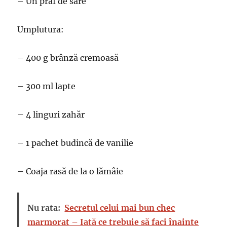
– Un praf de sare
Umplutura:
– 400 g brânză cremoasă
– 300 ml lapte
– 4 linguri zahăr
– 1 pachet budincă de vanilie
– Coaja rasă de la o lămâie
Nu rata:
Secretul celui mai bun chec
marmorat – Iată ce trebuie să faci înainte