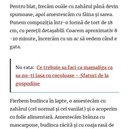
Pentru blat, frecăm ouăle cu zahărul până devin
spumoase, apoi amestescăm cu făina și sarea.
Punem compoziția într-o formă de tort de 18
cm, cu pereții detașabili. Coacem aproximativ 8
-10 minute, încercăm cu un ac să vedem când e
gata.
Nu rata:
Ce trebuie sa faci ca mamaliga ca
sa nu-ti iasa cu cocoloase – Sfaturi de la
gospodine
Fierbem budinca în lapte, o amestecăm cu
zahărul (cel normal și cel vanilat) și o acoperim
cu folie alimentară. Amestecăm brânza cu
mascarpone, budinca răcită și cu coaja rasă de