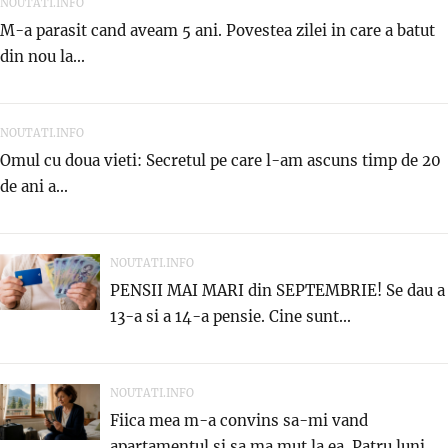
NOUTATI.INFO
M-a parasit cand aveam 5 ani. Povestea zilei in care a batut
din nou la...
NOUTATI.INFO
Omul cu doua vieti: Secretul pe care l-am ascuns timp de 20
de ani a...
NOUTATI.INFO
PENSII MAI MARI din SEPTEMBRIE! Se dau a
13-a si a 14-a pensie. Cine sunt...
NOUTATI.INFO
Fiica mea m-a convins sa-mi vand
apartamentul si sa ma mut la ea. Patru luni...