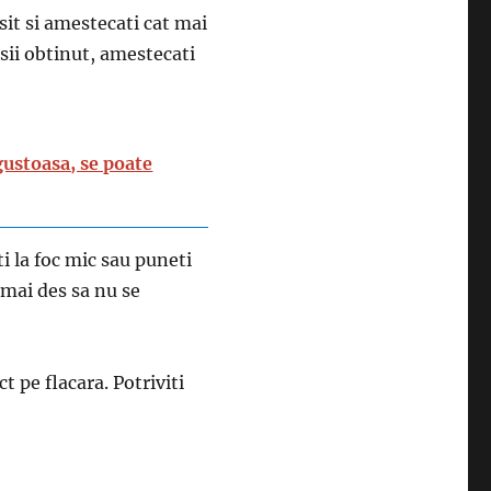
usit si amestecati cat mai
sii obtinut, amestecati
gustoasa, se poate
eti la foc mic sau puneti
 mai des sa nu se
t pe flacara. Potriviti