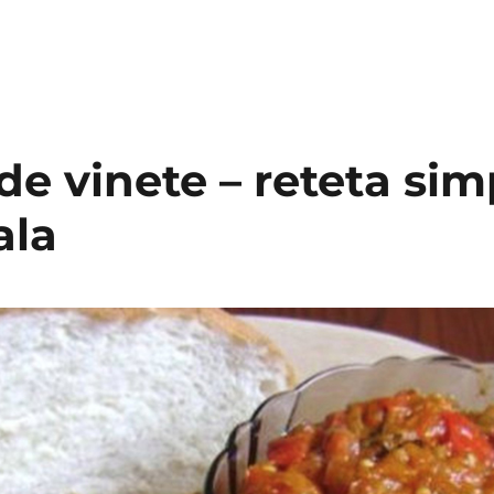
e vinete – reteta sim
ala