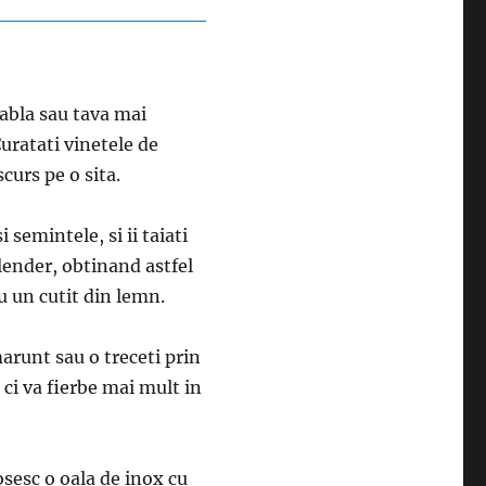
 tabla sau tava mai
Curatati vinetele de
scurs pe o sita.
i semintele, si ii taiati
blender, obtinand astfel
cu un cutit din lemn.
marunt sau o treceti prin
 ci va fierbe mai mult in
losesc o oala de inox cu