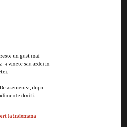
oreste un gust mai
2-3 vinete sau ardei in
tei.
l. De asemenea, dupa
ondimente doriti.
sert la indemana