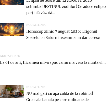
Eclipsa de Soare din 12 AUGUST 2026
schimbă DESTINUL zodiilor! Ce aduce eclipsa
parțială văzută...
NOUTATI.INFO
Horoscop zilnic 7 august 2026: Trigonul
Soarelui si Saturn inseamna un dar ceresc
NOUTATI.INFO
La 61 de ani, fiica mea mi-a spus ca nu ma vrea la nunta ei....
NOUTATI.INFO
NU mai gati cu apa calda de la robinet!
Greseala banala pe care milioane de...