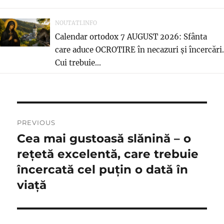
NOUTATI.INFO
Calendar ortodox 7 AUGUST 2026: Sfânta
care aduce OCROTIRE în necazuri și încercări.
Cui trebuie...
Post
PREVIOUS
navigation
Cea mai gustoasă slănină – o
Previous
post:
rețetă excelentă, care trebuie
încercată cel puțin o dată în
viață