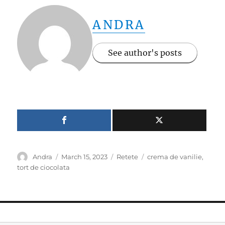
ANDRA
See author's posts
Author
Posted
Categories
Tags
Andra
March 15, 2023
Retete
crema de vanilie
,
on
tort de ciocolata