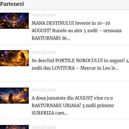
Parteneri
NOUTATI.INFO
MANA DESTINULUI loveste in 10–16
AUGUST! Runele au ales 5 zodii – urmeaza
RASTURNARI de...
NOUTATI.INFO
Se deschid PORTILE NOROCULUI in august! 4
zodii dau LOVITURA – Mercur in Leu le...
NOUTATI.INFO
A doua jumatate din AUGUST vine cu o
RASTURNARE URIASA! 3 zodii primesc
SURPRIZA care...
NOUTATI.INFO