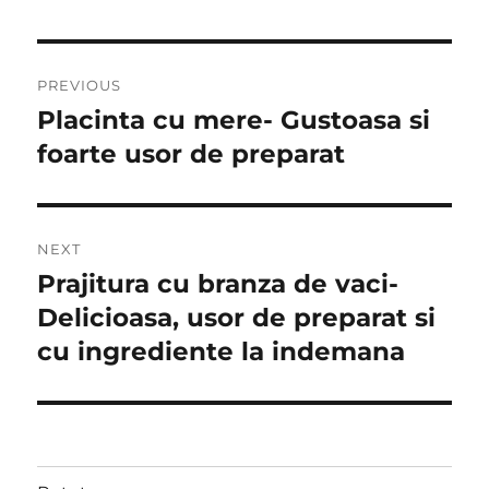
Post
PREVIOUS
navigation
Placinta cu mere- Gustoasa si
Previous
post:
foarte usor de preparat
NEXT
Prajitura cu branza de vaci-
Next
post:
Delicioasa, usor de preparat si
cu ingrediente la indemana