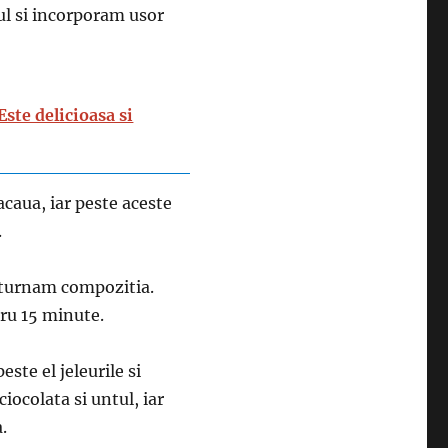
l si incorporam usor
ste delicioasa si
caua, iar peste aceste
.
i turnam compozitia.
tru 15 minute.
ste el jeleurile si
ocolata si untul, iar
.