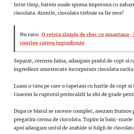
Intre timp, batem ouale spuma impreuna cu zaharu
ciocolata. Atentie, ciocolata trebuie sa fie rece!
Nu rata:
O reteta simpla de chec cu smantana- E
contine cateva ingrediente
Separat, cernem faina, adaugam praful de copt si ca
ingredient amestecate incorporam ciocolata racita
Luam o tava pe care o tapetam cu hartie de copt s
Coacem la cuptorul preincalzit la 180 de grade pen
Dupa ce blatul se raceste complet, asezam frumos pe
pregatim crema de ciocolata. Topim la bain-marie ci
apoi adaugam untul de arahide si fulgii de ciocolata