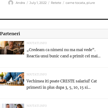
Author
Posted
Categories
Tags
Andra
July 1, 2022
Retete
carne tocata
,
piure
on
Parteneri
NOUTATI.INFO
„Credeam ca nimeni nu ma mai vede”.
Reactia unui bunic cand a primit cel mai...
NOUTATI.INFO
Vechimea iti poate CRESTE salariul! Cat
primesti in plus dupa 3, 5, 10, 15 si...
NOUTATI.INFO