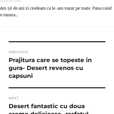
NOUTATI.INFO
Am 56 de ani si credeam ca le-am vazut pe toate. Pana cand
o tanara...
Post
PREVIOUS
navigation
Prajitura care se topeste in
Previous
post:
gura- Desert revenos cu
capsuni
NEXT
Desert fantastic cu doua
Next
post: