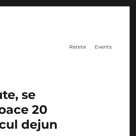
Retete
Events
te, se
coace 20
cul dejun