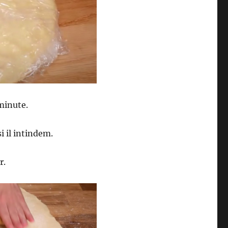
 minute.
i il intindem.
r.