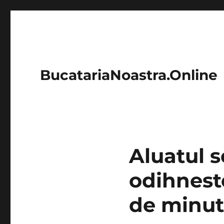
BucatariaNoastra.Online
Aluatul s
odihnest
de minut