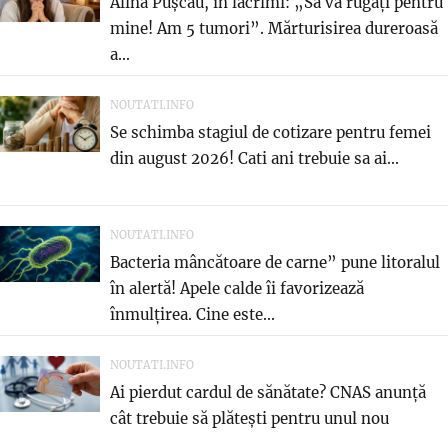
Alina Pușcău, în lacrimi: „Să vă rugați pentru
mine! Am 5 tumori”. Mărturisirea dureroasă
a...
NOUTATI.INFO
Se schimba stagiul de cotizare pentru femei
din august 2026! Cati ani trebuie sa ai...
NOUTATI.INFO
Bacteria mâncătoare de carne” pune litoralul
în alertă! Apele calde îi favorizează
înmulțirea. Cine este...
NOUTATI.INFO
Ai pierdut cardul de sănătate? CNAS anunță
cât trebuie să plătești pentru unul nou