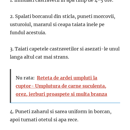
1. Inmuiati castravetii in apa timp de 4-5 ore.
2. Spalati borcanul din sticla, puneti morcovii,
usturoiul, mararul si ceapa taiata inele pe
fundul acestuia.
3. Taiati capetele castravetilor si asezati-le unul
langa altul cat mai strans.
Nu rata:
Reteta de ardei umpluti la
cuptor- Umplutura de carne suculenta,
orez, ierburi proaspete si multa branza
4. Puneti zaharul si sarea uniform in borcan,
apoi turnati otetul si apa rece.