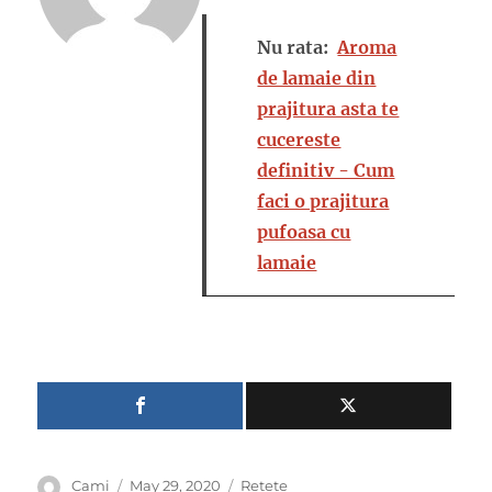
Nu rata:
Aroma
de lamaie din
prajitura asta te
cucereste
definitiv - Cum
faci o prajitura
pufoasa cu
lamaie
Author
Posted
Categories
Cami
May 29, 2020
Retete