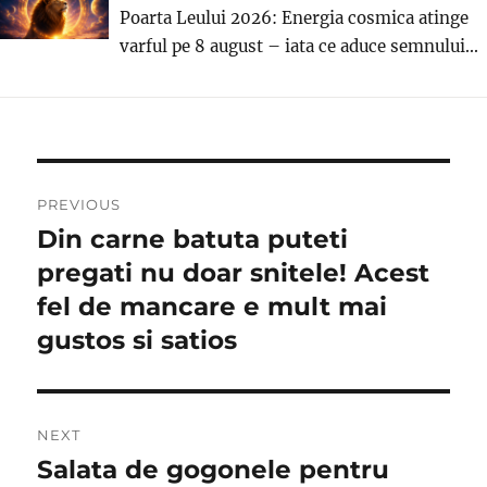
Poarta Leului 2026: Energia cosmica atinge
varful pe 8 august – iata ce aduce semnului...
Post
PREVIOUS
navigation
Din carne batuta puteti
Previous
post:
pregati nu doar snitele! Acest
fel de mancare e mult mai
gustos si satios
NEXT
Salata de gogonele pentru
Next