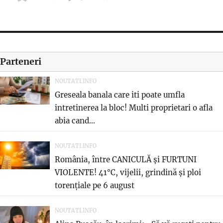
on
Parteneri
NOUTATI.INFO
Greseala banala care iti poate umfla
intretinerea la bloc! Multi proprietari o afla
abia cand...
NOUTATI.INFO
România, între CANICULĂ și FURTUNI
VIOLENTE! 41°C, vijelii, grindină și ploi
torențiale pe 6 august
NOUTATI.INFO