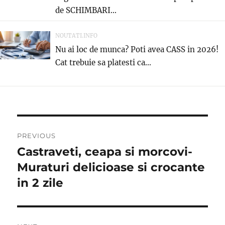
de SCHIMBARI...
NOUTATI.INFO
Nu ai loc de munca? Poti avea CASS in 2026!
Cat trebuie sa platesti ca...
Post
PREVIOUS
navigation
Castraveti, ceapa si morcovi-
Previous
post:
Muraturi delicioase si crocante
in 2 zile