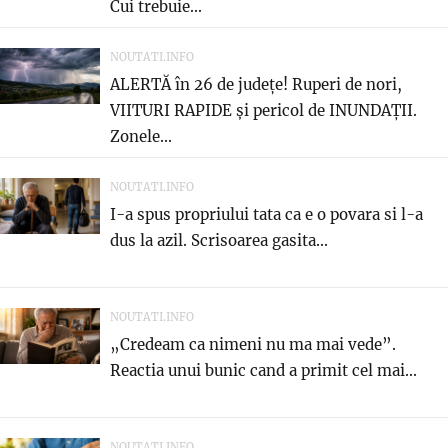
Cui trebuie...
NOUTATI.INFO
ALERTĂ în 26 de județe! Ruperi de nori,
VIITURI RAPIDE și pericol de INUNDAȚII.
Zonele...
NOUTATI.INFO
I-a spus propriului tata ca e o povara si l-a
dus la azil. Scrisoarea gasita...
NOUTATI.INFO
„Credeam ca nimeni nu ma mai vede”.
Reactia unui bunic cand a primit cel mai...
NOUTATI.INFO