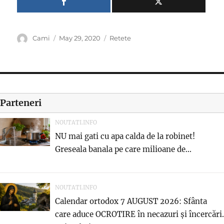
Author
Posted
Categories
Cami
May 29, 2020
Retete
on
Parteneri
NOUTATI.INFO
NU mai gati cu apa calda de la robinet!
Greseala banala pe care milioane de...
NOUTATI.INFO
Calendar ortodox 7 AUGUST 2026: Sfânta
care aduce OCROTIRE în necazuri și încercări.