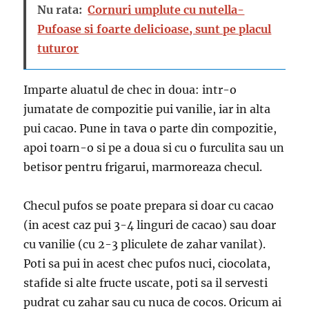
Nu rata:
Cornuri umplute cu nutella-
Pufoase si foarte delicioase, sunt pe placul
tuturor
Imparte aluatul de chec in doua: intr-o
jumatate de compozitie pui vanilie, iar in alta
pui cacao. Pune in tava o parte din compozitie,
apoi toarn-o si pe a doua si cu o furculita sau un
betisor pentru frigarui, marmoreaza checul.
Checul pufos se poate prepara si doar cu cacao
(in acest caz pui 3-4 linguri de cacao) sau doar
cu vanilie (cu 2-3 pliculete de zahar vanilat).
Poti sa pui in acest chec pufos nuci, ciocolata,
stafide si alte fructe uscate, poti sa il servesti
pudrat cu zahar sau cu nuca de cocos. Oricum ai