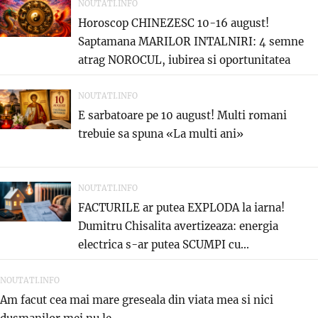
NOUTATI.INFO
Horoscop CHINEZESC 10-16 august!
Saptamana MARILOR INTALNIRI: 4 semne
atrag NOROCUL, iubirea si oportunitatea
care...
NOUTATI.INFO
E sarbatoare pe 10 august! Multi romani
trebuie sa spuna «La multi ani»
NOUTATI.INFO
FACTURILE ar putea EXPLODA la iarna!
Dumitru Chisalita avertizeaza: energia
electrica s-ar putea SCUMPI cu...
NOUTATI.INFO
Am facut cea mai mare greseala din viata mea si nici