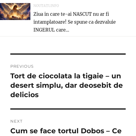
NOUTATI.INFO
Ziua in care te-ai NASCUT nu ar fi
intamplatoare! Se spune ca dezvaluie
INGERUL care...
Post
PREVIOUS
navigation
Tort de ciocolata la tigaie – un
Previous
post:
desert simplu, dar deosebit de
delicios
NEXT
Cum se face tortul Dobos – Ce
Next