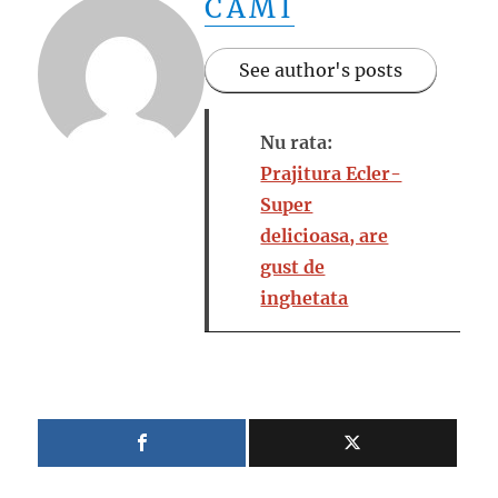
CAMI
See author's posts
Nu rata:
Prajitura Ecler-
Super
delicioasa, are
gust de
inghetata