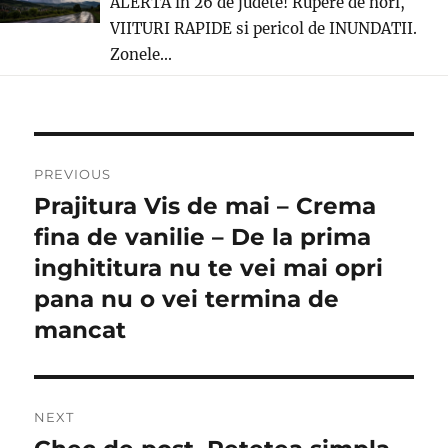
ALERTA in 26 de judete! Rupere de nori,
VIITURI RAPIDE si pericol de INUNDATII.
Zonele...
Post
PREVIOUS
navigation
Prajitura Vis de mai – Crema
Previous
post:
fina de vanilie – De la prima
inghititura nu te vei mai opri
pana nu o vei termina de
mancat
NEXT
Next