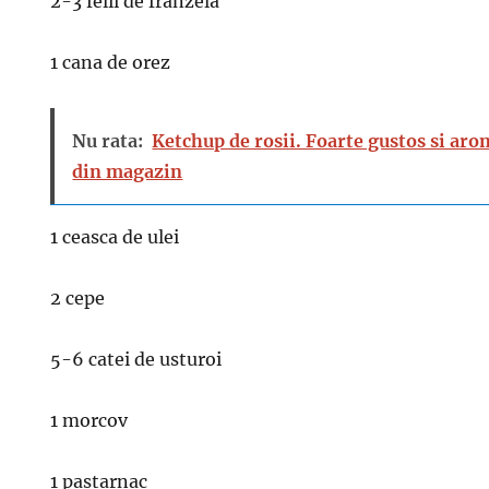
2-3 felii de franzela
1 cana de orez
Nu rata:
Ketchup de rosii. Foarte gustos si aro
din magazin
1 ceasca de ulei
2 cepe
5-6 catei de usturoi
1 morcov
1 pastarnac