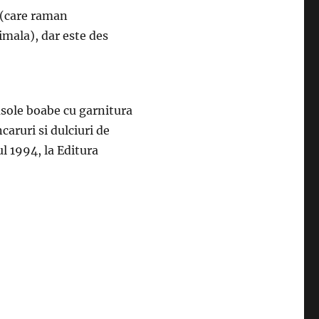
e (care raman
mala), dar este des
asole boabe cu garnitura
aruri si dulciuri de
l 1994, la Editura