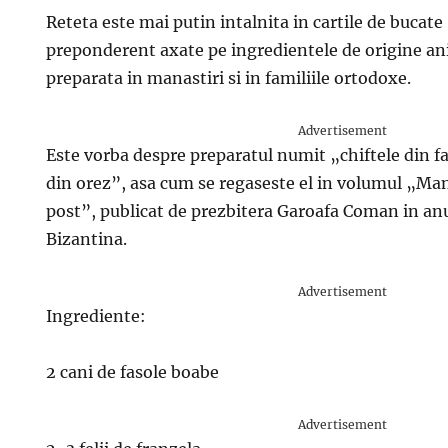
Reteta este mai putin intalnita in cartile de bucat
preponderent axate pe ingredientele de origine ani
preparata in manastiri si in familiile ortodoxe.
Advertisement
Este vorba despre preparatul numit „chiftele din f
din orez”, asa cum se regaseste el in volumul „Manc
post”, publicat de prezbitera Garoafa Coman in anu
Bizantina.
Advertisement
Ingrediente:
2 cani de fasole boabe
Advertisement