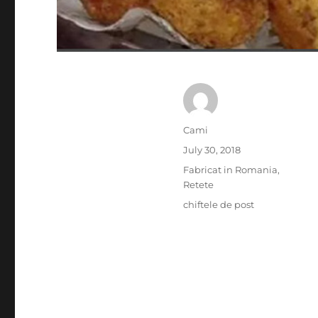
Author
Cami
Posted
July 30, 2018
on
Categories
Fabricat in Romania
,
Retete
Tags
chiftele de post