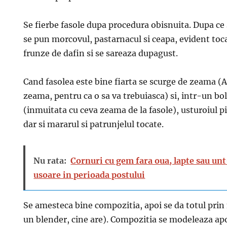
Se fierbe fasole dupa procedura obisnuita. Dupa ce
se pun morcovul, pastarnacul si ceapa, evident toc
frunze de dafin si se sareaza dupagust.
Cand fasolea este bine fiarta se scurge de zeama (
zeama, pentru ca o sa va trebuiasca) si, intr-un bo
(inmuitata cu ceva zeama de la fasole), usturoiul pi
dar si mararul si patrunjelul tocate.
Nu rata:
Cornuri cu gem fara oua, lapte sau unt
usoare in perioada postului
Se amesteca bine compozitia, apoi se da totul prin
un blender, cine are). Compozitia se modeleaza apo