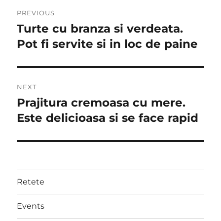
Post
PREVIOUS
navigation
Turte cu branza si verdeata.
Previous
post:
Pot fi servite si in loc de paine
NEXT
Prajitura cremoasa cu mere.
Next
post:
Este delicioasa si se face rapid
Retete
Events