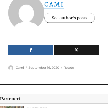
CAMI
See author's posts
Author
Posted
Categories
Cami
September 16, 2020
Retete
on
Parteneri