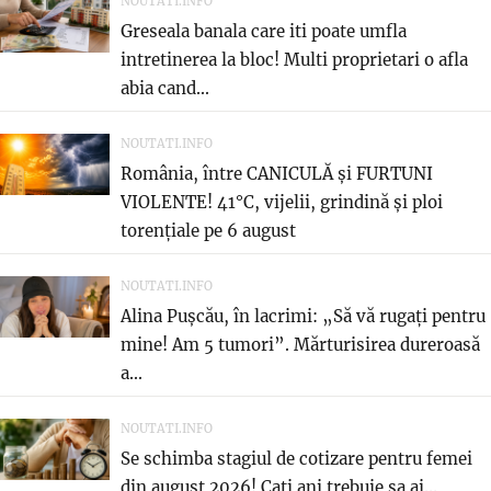
NOUTATI.INFO
Greseala banala care iti poate umfla
intretinerea la bloc! Multi proprietari o afla
abia cand...
NOUTATI.INFO
România, între CANICULĂ și FURTUNI
VIOLENTE! 41°C, vijelii, grindină și ploi
torențiale pe 6 august
NOUTATI.INFO
Alina Pușcău, în lacrimi: „Să vă rugați pentru
mine! Am 5 tumori”. Mărturisirea dureroasă
a...
NOUTATI.INFO
Se schimba stagiul de cotizare pentru femei
din august 2026! Cati ani trebuie sa ai...