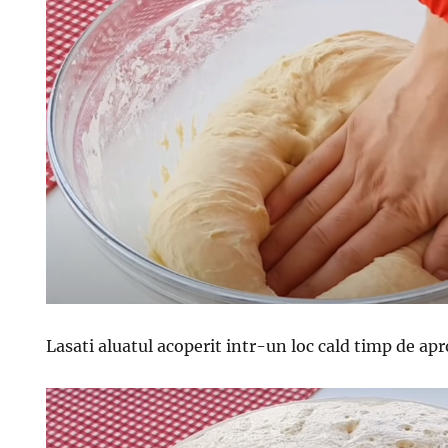
Lasati aluatul acoperit intr-un loc cald timp de ap