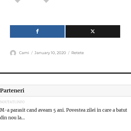
Author
Posted
Categories
Cami
January 10, 2020
Retete
on
Parteneri
NOUTATI.INFO
M-a parasit cand aveam 5 ani. Povestea zilei in care a batut
din nou la...