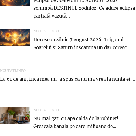
Eclipsa de Soare din 12 AUGUST 2026
schimbă DESTINUL zodiilor! Ce aduce eclipsa
parțială văzută...
NOUTATI.INFO
Horoscop zilnic 7 august 2026: Trigonul
Soarelui si Saturn inseamna un dar ceresc
NOUTATI.INFO
La 61 de ani, fiica mea mi-a spus ca nu ma vrea la nunta ei....
NOUTATI.INFO
NU mai gati cu apa calda de la robinet!
Greseala banala pe care milioane de...