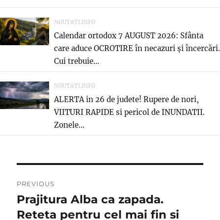
NOUTATI.INFO
Calendar ortodox 7 AUGUST 2026: Sfânta
care aduce OCROTIRE în necazuri și încercări.
Cui trebuie...
NOUTATI.INFO
ALERTA in 26 de judete! Rupere de nori,
VIITURI RAPIDE si pericol de INUNDATII.
Zonele...
Post
PREVIOUS
navigation
Prajitura Alba ca zapada.
Previous
post:
Reteta pentru cel mai fin si