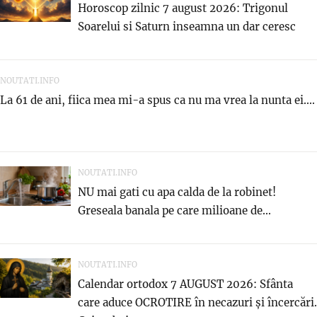
Horoscop zilnic 7 august 2026: Trigonul
Soarelui si Saturn inseamna un dar ceresc
NOUTATI.INFO
La 61 de ani, fiica mea mi-a spus ca nu ma vrea la nunta ei....
NOUTATI.INFO
NU mai gati cu apa calda de la robinet!
Greseala banala pe care milioane de...
NOUTATI.INFO
Calendar ortodox 7 AUGUST 2026: Sfânta
care aduce OCROTIRE în necazuri și încercări.