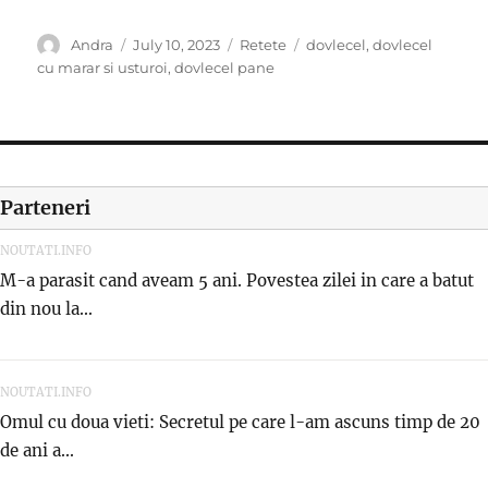
Author
Posted
Categories
Tags
Andra
July 10, 2023
Retete
dovlecel
,
dovlecel
on
cu marar si usturoi
,
dovlecel pane
Parteneri
NOUTATI.INFO
M-a parasit cand aveam 5 ani. Povestea zilei in care a batut
din nou la...
NOUTATI.INFO
Omul cu doua vieti: Secretul pe care l-am ascuns timp de 20
de ani a...