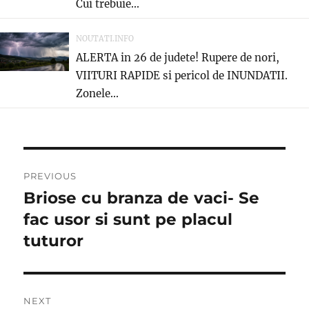
Cui trebuie...
NOUTATI.INFO
ALERTA in 26 de judete! Rupere de nori,
VIITURI RAPIDE si pericol de INUNDATII.
Zonele...
Post
PREVIOUS
navigation
Briose cu branza de vaci- Se
Previous
post:
fac usor si sunt pe placul
tuturor
NEXT