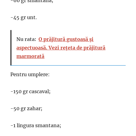
-60 gr smantana;
-45 gr unt.
Nu rata:
O prăjitură gustoasă şi
aspectuoasă. Vezi reţeta de prăjitură
marmorată
Pentru umplere:
-150 gr cascaval;
-50 gr zahar;
-1 lingura smantana;