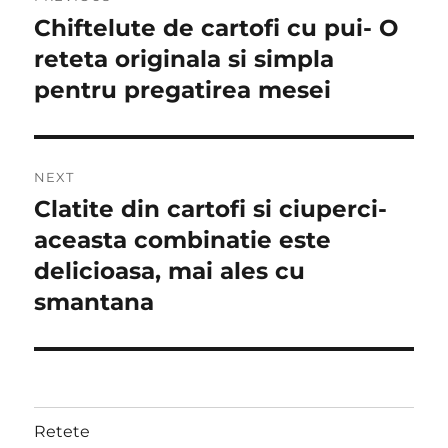
navigation
Chiftelute de cartofi cu pui- O
Previous
post:
reteta originala si simpla
pentru pregatirea mesei
NEXT
Clatite din cartofi si ciuperci-
Next
post:
aceasta combinatie este
delicioasa, mai ales cu
smantana
Retete