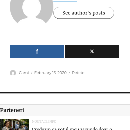
See author's posts
Author
Posted
Categories
Cami
February 13, 2020
Retete
on
Parteneri
NOUTATI.INFO
Credeam ca sotul meu ascunde doar o