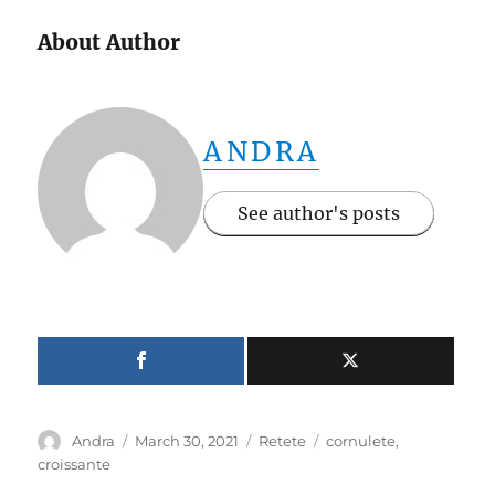
About Author
ANDRA
See author's posts
Author
Posted
Categories
Tags
Andra
March 30, 2021
Retete
cornulete
,
on
croissante