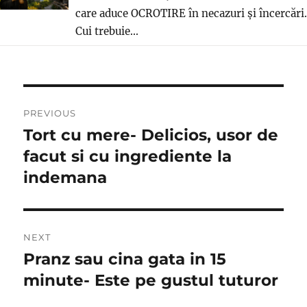
care aduce OCROTIRE în necazuri și încercări.
Cui trebuie...
Post
PREVIOUS
navigation
Tort cu mere- Delicios, usor de
Previous
post:
facut si cu ingrediente la
indemana
NEXT
Pranz sau cina gata in 15
Next
post:
minute- Este pe gustul tuturor