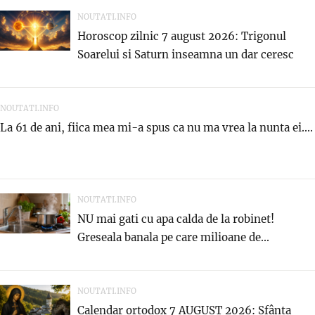
NOUTATI.INFO
Horoscop zilnic 7 august 2026: Trigonul
Soarelui si Saturn inseamna un dar ceresc
NOUTATI.INFO
La 61 de ani, fiica mea mi-a spus ca nu ma vrea la nunta ei....
NOUTATI.INFO
NU mai gati cu apa calda de la robinet!
Greseala banala pe care milioane de...
NOUTATI.INFO
Calendar ortodox 7 AUGUST 2026: Sfânta