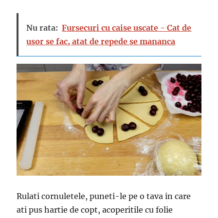
Nu rata:
Fursecuri cu caise uscate - Cat de
usor se fac, atat de repede se mananca
Rulati cornuletele, puneti-le pe o tava in care
ati pus hartie de copt, acoperitile cu folie