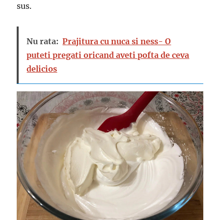
sus.
Nu rata:
Prajitura cu nuca si ness- O
puteti pregati oricand aveti pofta de ceva
delicios