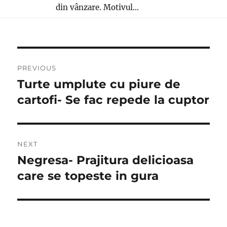
din vânzare. Motivul...
Post
PREVIOUS
navigation
Turte umplute cu piure de
Previous
post:
cartofi- Se fac repede la cuptor
NEXT
Negresa- Prajitura delicioasa
Next
post:
care se topeste in gura