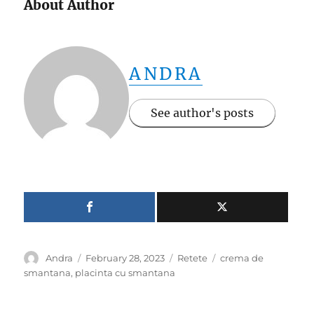
About Author
ANDRA
See author's posts
Author
Posted
Categories
Tags
Andra
February 28, 2023
Retete
crema de
on
smantana
,
placinta cu smantana