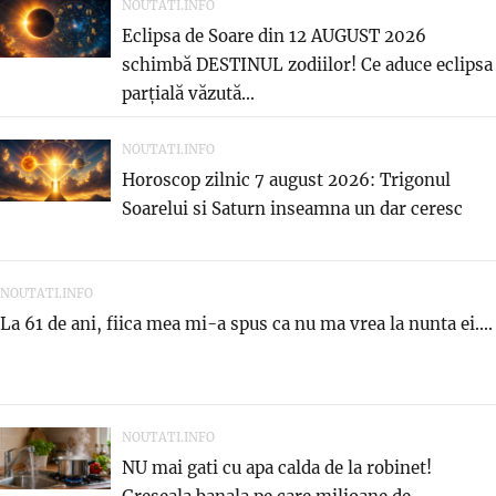
NOUTATI.INFO
Eclipsa de Soare din 12 AUGUST 2026
schimbă DESTINUL zodiilor! Ce aduce eclipsa
parțială văzută...
NOUTATI.INFO
Horoscop zilnic 7 august 2026: Trigonul
Soarelui si Saturn inseamna un dar ceresc
NOUTATI.INFO
La 61 de ani, fiica mea mi-a spus ca nu ma vrea la nunta ei....
NOUTATI.INFO
NU mai gati cu apa calda de la robinet!