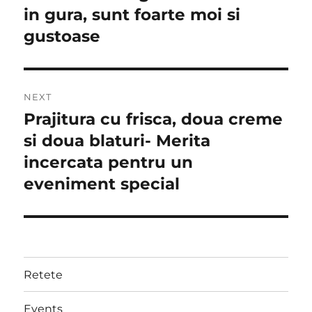
post:
in gura, sunt foarte moi si
gustoase
NEXT
Prajitura cu frisca, doua creme
Next
post:
si doua blaturi- Merita
incercata pentru un
eveniment special
Retete
Events