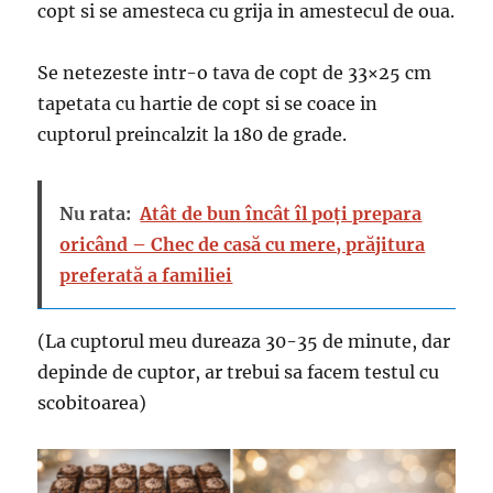
copt si se amesteca cu grija in amestecul de oua.
Se netezeste intr-o tava de copt de 33×25 cm
tapetata cu hartie de copt si se coace in
cuptorul preincalzit la 180 de grade.
Nu rata:
Atât de bun încât îl poți prepara
oricând – Chec de casă cu mere, prăjitura
preferată a familiei
(La cuptorul meu dureaza 30-35 de minute, dar
depinde de cuptor, ar trebui sa facem testul cu
scobitoarea)