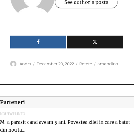
See author's posts
Author
Posted
Categories
Tags
Andra
December 20, 2022
Retete
amandina
on
Parteneri
NOUTATI.INFO
M-a parasit cand aveam 5 ani. Povestea zilei in care a batut
din nou la...