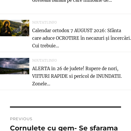
Greseala banala pe care milioane de...
NOUTATI.INFO
Calendar ortodox 7 AUGUST 2026: Sfânta
care aduce OCROTIRE în necazuri și încercări.
Cui trebuie...
NOUTATI.INFO
ALERTA in 26 de judete! Rupere de nori,
VIITURI RAPIDE si pericol de INUNDATII.
Zonele...
Post
PREVIOUS
navigation
Cornulete cu gem- Se sfarama
Previous