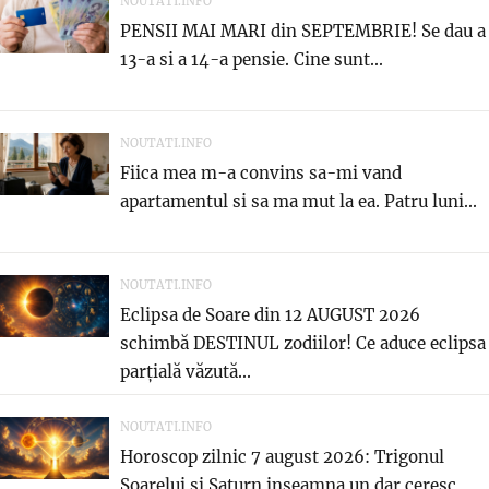
NOUTATI.INFO
PENSII MAI MARI din SEPTEMBRIE! Se dau a
13-a si a 14-a pensie. Cine sunt...
NOUTATI.INFO
Fiica mea m-a convins sa-mi vand
apartamentul si sa ma mut la ea. Patru luni...
NOUTATI.INFO
Eclipsa de Soare din 12 AUGUST 2026
schimbă DESTINUL zodiilor! Ce aduce eclipsa
parțială văzută...
NOUTATI.INFO
Horoscop zilnic 7 august 2026: Trigonul
Soarelui si Saturn inseamna un dar ceresc