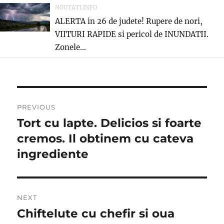
NOUTATI.INFO
ALERTA in 26 de judete! Rupere de nori,
VIITURI RAPIDE si pericol de INUNDATII.
Zonele...
Post
PREVIOUS
navigation
Tort cu lapte. Delicios si foarte
Previous
post:
cremos. Il obtinem cu cateva
ingrediente
NEXT
Chiftelute cu chefir si oua
Next