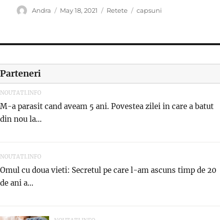
Author
Posted
Categories
Tags
Andra
May 18, 2021
Retete
capsuni
on
Parteneri
NOUTATI.INFO
M-a parasit cand aveam 5 ani. Povestea zilei in care a batut
din nou la...
NOUTATI.INFO
Omul cu doua vieti: Secretul pe care l-am ascuns timp de 20
de ani a...